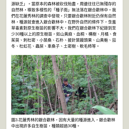
源缺乏」。當原本的森林被砍伐殆盡，周邊往往已無殘存的
自然林，導致多樣性的「種子雨」無法落在銀合歡林中。我
們在花蓮秀林的調查中發現，只要銀合歡林附近仍保有自然
林，種源就會進入銀合歡林中。在野外自然的條件下，含羞
草毒素對原生樹苗的影響不大，我們在銀合歡林下紀錄到至
少30種以上的原生樹苗，如山黃麻、血桐、構樹、月橘、食
茱萸、刺杜密、小葉桑、石朴、披針葉饅頭果、山黃梔、茄
冬、杜虹花、蟲屎、車桑子、土密樹、軟毛柿等。
圖3.花蓮秀林的銀合歡林，因有大量的種源進入，銀合歡林
中出現許多自生樹苗，種類超過30種。