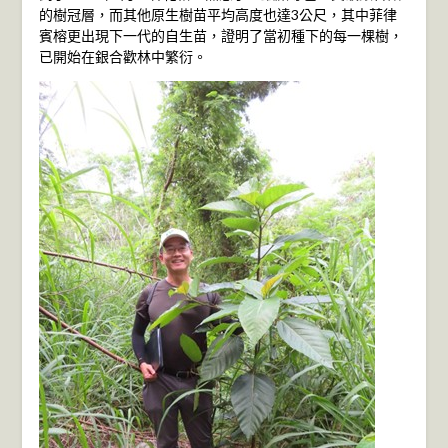
的樹冠層，而其他原生樹苗平均高度也達3公尺，其中菲律
賓榕更出現下一代的自生苗，證明了當初種下的每一棵樹，
已開始在銀合歡林中繁衍。