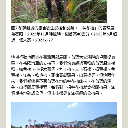
圖7.花蓮新城的銀合歡生態控制試驗，「幹花榕」的表現最
為亮眼，2022年11月種植時，樹苗高40公分，2023年6月超
過一個人高。2023.6.27
這場行動也同步在臺灣西部展開。苗栗大安溪畔的卓蘭復育
區，在裕隆汽車的支持下，我們培育超過百種的苗栗原生樹
種，如香楠、小梗木薑子、九丁榕、三斗石櫟、樟葉楓、香
葉樹、江某、軟毛柿、菲律賓饅頭果、山黃梔等。但這兩年
來，我們卻遍尋不著苗栗在地的幹花榕雌株。在苗栗的溪
谷、山徑間反覆搜索，每看到一棵幹花榕就會撥開榕果，滿
懷期待地確認公母，但往往都是充滿蟲癭的公榕果。