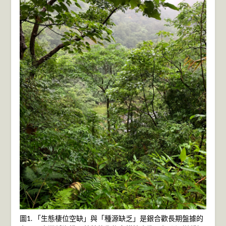
圖1. 「生態棲位空缺」與「種源缺乏」是銀合歡長期盤據的