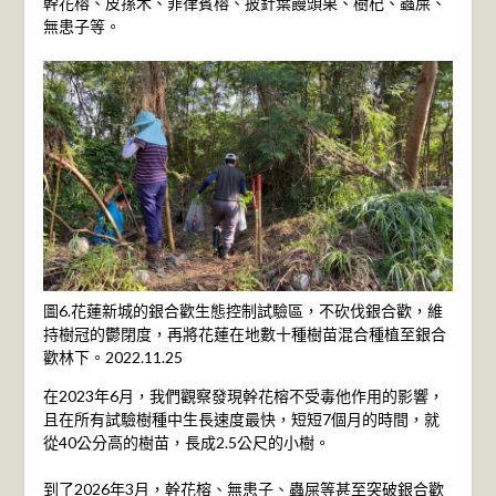
幹花榕、皮孫木、菲律賓榕、披針葉饅頭果、樹杞、蟲屎、
無患子等。
圖6.花蓮新城的銀合歡生態控制試驗區，不砍伐銀合歡，維
持樹冠的鬱閉度，再將花蓮在地數十種樹苗混合種植至銀合
歡林下。2022.11.25
在2023年6月，我們觀察發現幹花榕不受毒他作用的影響，
且在所有試驗樹種中生長速度最快，短短7個月的時間，就
從40公分高的樹苗，長成2.5公尺的小樹。
到了2026年3月，幹花榕、無患子、蟲屎等甚至突破銀合歡