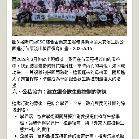
圖8.裕隆汽車ESG結合企業志工服務協助卓蘭大安溪生態公
園進行苗栗淺山植群復育計畫。2025.5.15
而2026年3月終於出現轉機，我們在苗栗苑裡郊山的溪谷
中，找到結實纍纍的幹花榕雌株，當時內心的喜悅，如同成
功拼上一片複雜的拼圖而激動。這顆遲來的母榕果，隨即進
入了育苗程序，準備成為卓蘭銀合歡生態控制最強大的增
援。
六、公私協力：建立銀合歡生態控制的防線
這場行動的背後，是結合學界、企業、政府與民間社團的跨
域網絡。
學界端：協會學術顧問蘇夢淮副教授提供植群生態學
理，讓我們得以進行「植群復育」與「外來入侵植物生
態控制」的實作。
企業端：富邦金控支持花蓮的復育計畫，裕隆汽車承擔