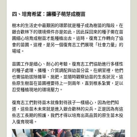
四、培育希望：讓種子萌芽成樹苗
樹木的生活史中最艱困的環節就是種子成為樹苗的階段，在
銀合歡林下的環境條件亦是如此，因此採回來的種子需在苗
圃細心培育成樹苗才能種植出去。這時，復育工作轉向了協
會的苗圃。這裡，是另一個復育志工們展現「社會力量」的
場域。
苗圃工作是細心、耐心的考驗。復育志工們協助進行多樣性
的種子處理、播種、介質調配與幼苗分盆。在網室裡，他們
也需協助拔除雜草、施肥，並隨時觀察幼苗的生長狀況。這
些原生樹苗在苗圃裡要待上一到兩年，直到根系紮實，足以
忍受種植現地的環境壓力。
復育志工們對待苗木就像對待孩子一樣細心，因為他們知
道，這些苗木未來就是進入銀合歡林的尖兵。正是因為有這
些志工長期的照護，我們才得以培育出高品質的原生苗木投
入復育現場。