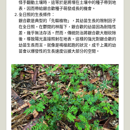
怪手翻動土壤時，這等於是將埋在土壤中的種子帶到地
表，因而帶給銀合歡種子萌發成長的機會。
全日照的生長條件：
銀合歡是典型的「先驅植物」，其幼苗生長的限制因子
在全日照。在鬱閉的林蔭下，銀合歡的幼苗因為耐陰性
差，幾乎無法存活。然而，傳統防治將銀合歡大樹砍除
後，導致陽光直接照射在地表。這樣的強光對銀合歡的
幼苗生長而言，就像是鳴槍起跑的狀況，成千上萬的幼
苗會以爆發性的生長速度佔據大部分的空間。