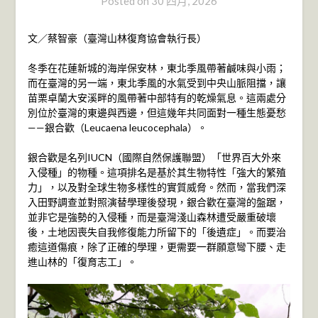
Posted on
30 四月, 2026
文／蔡智豪（臺灣山林復育協會執行長）
冬季在花蓮新城的海岸保安林，東北季風帶著鹹味與小雨；
而在臺灣的另一端，東北季風的水氣受到中央山脈阻擋，讓
苗栗卓蘭大安溪畔的風帶著中部特有的乾燥氣息。這兩處分
別位於臺灣的東邊與西邊，但這幾年共同面對一種生態憂愁
——銀合歡（Leucaena leucocephala）。
銀合歡是名列IUCN（國際自然保護聯盟）「世界百大外來
入侵種」的物種。這項排名是基於其生物特性「強大的繁殖
力」，以及對全球生物多樣性的實質威脅。然而，當我們深
入田野調查並對照演替學理後發現，銀合歡在臺灣的盤踞，
並非它是強勢的入侵種，而是臺灣淺山森林遭受嚴重破壞
後，土地因喪失自我修復能力所留下的「後遺症」。而要治
癒這道傷痕，除了正確的學理，更需要一群願意彎下腰、走
進山林的「復育志工」。