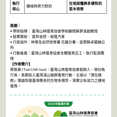
執行
在地採種與多樣性的
機械與勞力對抗
核心
苗木培育
致謝：
• 學術指導： 臺灣山林復育協會學術顧問蘇夢淮副教授
• 經費贊助： 富邦金控、裕隆汽車
• 行政協作：林業及自然保育署 花蓮分署、苗栗縣卓蘭鎮公
所
• 行動後盾：臺灣山林復育協會全體復育志工、執行監測團
隊
【作者簡介】
蔡智豪 (Tsai Chih-hao)，臺灣山林復育協會創辦人、現任執
行長，長期投入臺灣淺山植群復育行動，主張以「潛在植
群」理論恢復臺灣應有的生物多樣性，落實公私協力之棲地
復育。