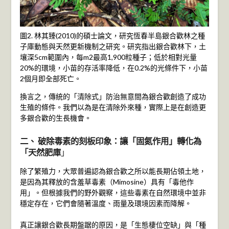
圖2. 林其臻(2010)的碩士論文，研究恆春半島銀合歡林之種
子庫動態與天然更新機制之研究。研究指出銀合歡林下，土
壤深5cm範圍內，每m2最高1,900粒種子；低於相對光量
20%的環境，小苗的存活率降低，在0.2%的光條件下，小苗
2個月即全部死亡。
換言之，傳統的「清除式」防治無意間為銀合歡創造了成功
生殖的條件。我們以為是在清除外來種，實際上是在創造更
多銀合歡的生長機會。
二、 破除毒素的刻板印象：讓「固氮作用」轉化為
「天然肥庫
」
除了繁殖力，大眾普遍認為銀合歡之所以能長期佔領土地，
是因為其釋放的含羞草毒素（Mimosine）具有「毒他作
用」。但根據我們的野外觀察，這些毒素在自然環境中並非
穩定存在，它們會隨著溫度、雨量及環境因素而降解。
真正讓銀合歡長期盤踞的原因，是「生態棲位空缺」與「種