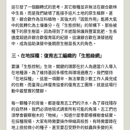
這引發了一個翻轉式的思考，其它樹種並非無法在銀合歡林
中生長，而是我們破壞了能接手這片土地的原生植群。甚
至，銀合歡作為豆科植物，其強大的「固氮作用」能將大氣
中的氮轉化為土壤養分。在「生態控制」的架構下，那些被
種下的原生樹苗，因為得到了半遮蔭保護與豐富氮肥，生長
速度超過非銀合歡復育區的紀錄。這讓銀合歡在演替過程
中，成為協助演替中後期原生樹苗長大的角色。
三、在地採種：復育志工編織的「生態綠網」
要讓「生態控制」生效，關鍵的環節在於人為適當介入導入
在地種源。為了維持基因多樣性與環境適應力，我們堅持
「在地採種」。這是一項艱辛、無法單靠少數工作人員完成
的任務，而臺灣山林復育協會的復育志工團隊，就是這場行
動中最堅實的雙腳。
每一顆種子的背後，都是復育志工們的汗水。為了尋找殘存
的自然林，我們必須地毯式調查所有可能的角落。志工們也
須學會觀察樹木的「物候」，知道什麼季節哪棵樹會結實。
在採種現場，大家有時需要操作伸縮高枝剪，有時需要蹲在
地上撿拾微小的種子，甚至要忍受野外的蚊蟲與多變的天