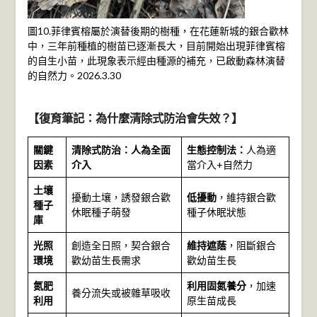
圖10.菲律賓榕屬於演替後期的樹種，在花蓮新城的銀合歡林
中，三年前種植的樹苗已逐漸長大，目前開始出現菲律賓榕
的自生小苗，此現象表示經由種源的補充，已啟動森林演替
的自然力。2026.3.30
【復育筆記：為什麼清除式防治會失效？】
關鍵
清除式防治：人為全面
生態控制法：
人為適
因素
介入
當介入+自然力
土壤
擾動土壤，誘發銀合歡
低擾動
，維持銀合歡
種子
休眠種子萌發
種子休眠狀態
庫
光照
創造全日照，契合銀合
維持遮蔭
，阻斷銀合
環境
歡幼苗生長需求
歡幼苗生長
氮肥
利用固氮養分
，加速
養分流失或被雜草吸收
利用
原生苗成長