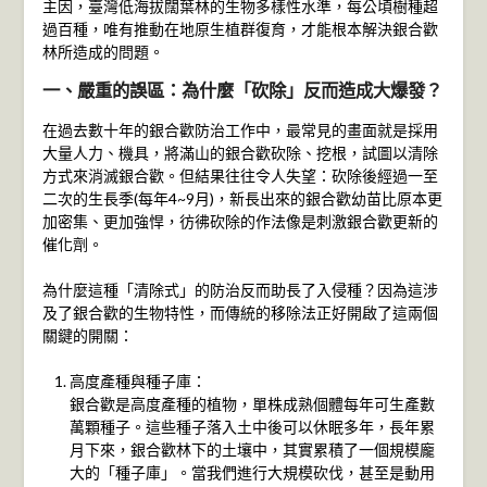
主因，臺灣低海拔闊葉林的生物多樣性水準，每公頃樹種超
過百種，唯有推動在地原生植群復育，才能根本解決銀合歡
林所造成的問題。
一、嚴重的誤區：為什麼「砍除」反而造成大爆發？
在過去數十年的銀合歡防治工作中，最常見的畫面就是採用
大量人力、機具，將滿山的銀合歡砍除、挖根，試圖以清除
方式來消滅銀合歡。但結果往往令人失望：砍除後經過一至
二次的生長季(每年4~9月)，新長出來的銀合歡幼苗比原本更
加密集、更加強悍，彷彿砍除的作法像是刺激銀合歡更新的
催化劑。
為什麼這種「清除式」的防治反而助長了入侵種？因為這涉
及了銀合歡的生物特性，而傳統的移除法正好開啟了這兩個
關鍵的開關：
高度產種與種子庫：
銀合歡是高度產種的植物，單株成熟個體每年可生產數
萬顆種子。這些種子落入土中後可以休眠多年，長年累
月下來，銀合歡林下的土壤中，其實累積了一個規模龐
大的「種子庫」。當我們進行大規模砍伐，甚至是動用