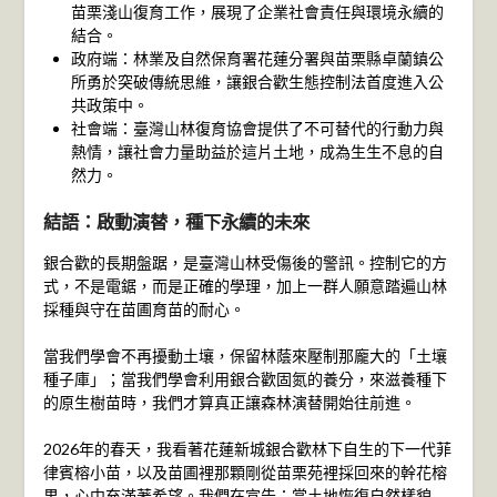
苗栗淺山復育工作，展現了企業社會責任與環境永續的
結合。
政府端：林業及自然保育署花蓮分署與苗栗縣卓蘭鎮公
所勇於突破傳統思維，讓銀合歡生態控制法首度進入公
共政策中。
社會端：臺灣山林復育協會提供了不可替代的行動力與
熱情，讓社會力量助益於這片土地，成為生生不息的自
然力。
結語：啟動演替，種下永續的未來
銀合歡的長期盤踞，是臺灣山林受傷後的警訊。控制它的方
式，不是電鋸，而是正確的學理，加上一群人願意踏遍山林
採種與守在苗圃育苗的耐心。
當我們學會不再擾動土壤，保留林蔭來壓制那龐大的「土壤
種子庫」；當我們學會利用銀合歡固氮的養分，來滋養種下
的原生樹苗時，我們才算真正讓森林演替開始往前進。
2026年的春天，我看著花蓮新城銀合歡林下自生的下一代菲
律賓榕小苗，以及苗圃裡那顆剛從苗栗苑裡採回來的幹花榕
果，心中充滿著希望。我們在宣告：當土地恢復自然樣貌