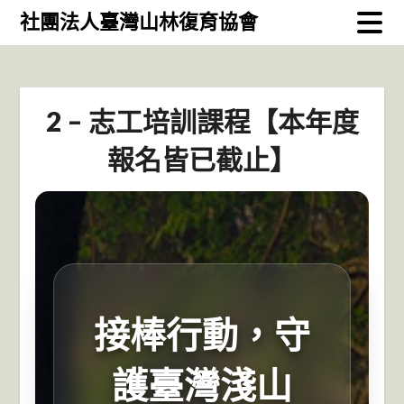
Skip
社團法人臺灣山林復育協會
to
content
2 – 志工培訓課程【本年度
報名皆已截止】
接棒行動，守
護臺灣淺山