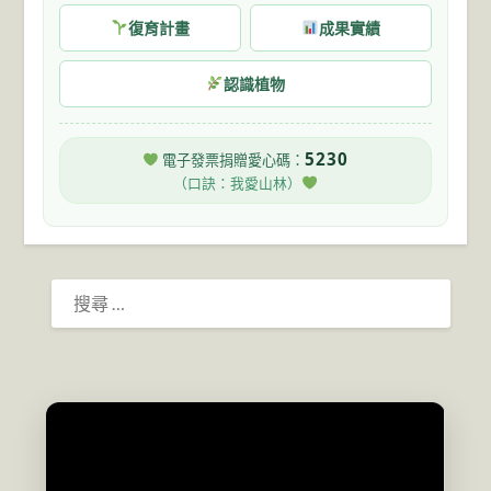
復育計畫
成果實績
認識植物
5230
電子發票捐贈愛心碼：
（口訣：我愛山林）
搜
尋：