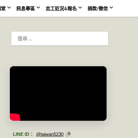
講堂
訊息專區
志工近況&報名
捐款/徵信
搜
尋：
LINE ID：
@taiwan5230