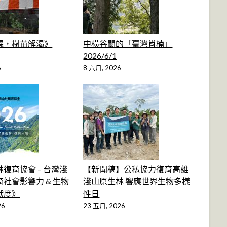
霖，樹苗解渴》
中橫谷關的「臺灣肖楠」
2026/6/1
6
8 六月, 2026
復育協會 – 台灣淺
【新聞稿】公私協力復育高雄
社會影響力 & 生物
淺山原生林 響應世界生物多樣
獻度》
性日
26
23 五月, 2026