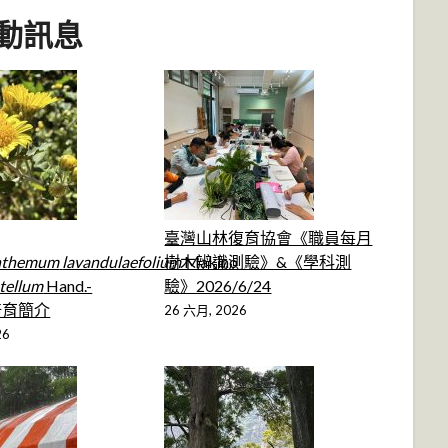
動訊息
臺灣山林復育協會《職員每月
nthemum
lavandulaefolium
樹木辨識測驗》&《學科測
Makino
tellum
Hand.-
驗》2026/6/24
）培育簡介
26 六月, 2026
26