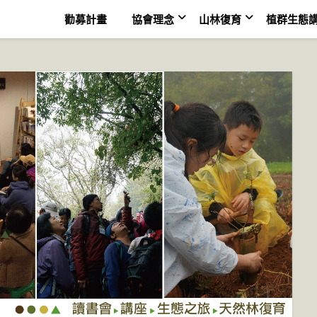
勸募計畫
協會理念
山林復育
植群生態