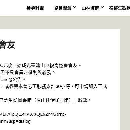
勸募計畫
協會理念
山林復育
植群生態
會友
500元後，始成為臺灣山林復育協會會友。
，但不具會員之權利與義務。
ine@公告。
時，或參與本會志工服務累計30小時，可申請加入正式
海島語生態圖書館（原山佳伊咖啡館）」聯繫。
d/e/1FAIpQLSfrP9JaQE6ZMGsrrp-
rm?usp=dialog