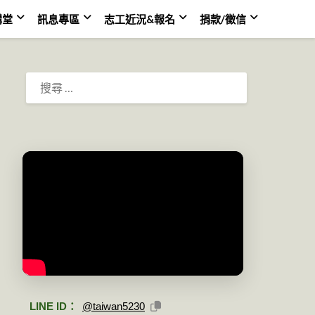
講堂
訊息專區
志工近況&報名
捐款/徵信
搜
尋：
LINE ID：
@taiwan5230