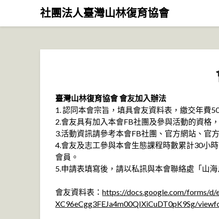
Skip
社團法人臺灣山林復育協會
to
content
臺灣山林復育協會 會友加入辦法
1. 認同本會宗旨，填具會友資料表，繳交年費
2.會友具有加入本會FB社團及參與活動的資格
3.活動資訊請參考本會FB社團、官方網站、官方L
4.會友及志工參與本會生態課程時數累計30小
會員。
5.申請表填寫後，請以私訊與本會聯絡處「山
會友資料表：
https://docs.google.com/forms/
XC96eCgg3FEJa4m00QIXiCuDT0pK9Sg/viewfo