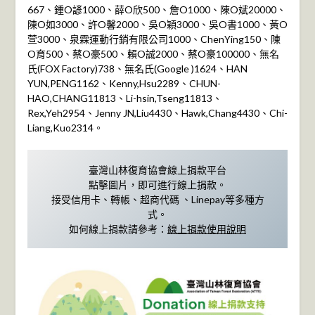
667、鍾O諺1000、薛O欣500、詹O1000、陳O斌20000、
陳O如3000、許O馨2000、吳O穎3000、吳O書1000、黃O
萱3000、泉霖運動行銷有限公司1000、ChenYing150、陳
O育500、蔡O豪500、賴O誠2000、蔡O豪100000、無名
氏(FOX Factory)738、無名氏(Google )1624、HAN
YUN,PENG1162、Kenny,Hsu2289、CHUN-
HAO,CHANG11813、Li-hsin,Tseng11813、
Rex,Yeh2954、Jenny JN,Liu4430、Hawk,Chang4430、Chi-
Liang,Kuo2314。
臺灣山林復育協會線上捐款平台
點擊圖片，即可進行線上捐款。
接受信用卡、轉帳、超商代碼 、Linepay等多種方
式。
如何線上捐款請參考：
線上捐款使用說明