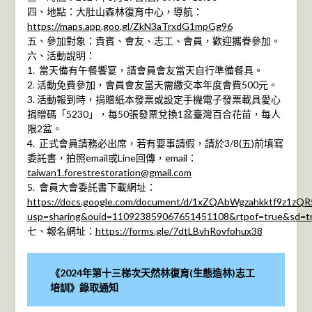
四、地點：大肚山森林復育中心，導航：
https://maps.app.goo.gl/ZkN3aTrxdG1mpGg96
五、參加對象：貴賓、會友、志工、會員，歡迎攜眷參加。
六、活動說明：
1. 當天備有午餐饗宴，請會員會友當天自行準備餐具。
2. 活動免費參加，會員會友當天需繳交本年度會費500元。
3. 活動報到時，捐贈紙本發票或設定手機電子發票載具愛心
捐贈碼「5230」，每50張發票兌換1盆臺灣百合花苗，每人
限2盆。
4. 正式會員請務必出席，若有要事請假，請於3/8(五)前填寫
委託書，拍照email或Line回傳，email：
taiwan1.forestrestoration@gmail.com
5. 會員大會委託書下載網址：
https://docs.google.com/document/d/1xZQAbWgzahkktf9z1zQR
usp=sharing&ouid=110923859067651451108&rtpof=true&sd=t
七、報名網址：
https://forms.gle/7dtLBvhRovfohux38
《2024年第十三梯次天然林復育(生態造林)志工
培訓》錄取通知