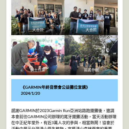
大合照
大合照
裝土作業
苗圃參觀
《GARMIN年終音樂會公益攤位宣講》
2024/1/20
感謝GARMIN於2023Garmin Run亞洲站路跑擺攤後，邀請
本會前往GARMIN公司辦理的尾牙擺攤活動，當天活動辦理
在中正紀年堂外，有近3萬人次的參與，相當熱鬧！協會於
活動中展示台灣淺山原生植物、宣導淺山森林復育的重要