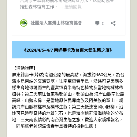
《2024/4/5~4/7 南迴壽卡及台東大武生態之旅》
【活動說明】
屏東縣壽卡(峠)為南迴公路的最高點，海拔約460公尺，為台
灣本島南端的交通要塞，往南至恆春半島，沿路可見因應多
樣生育地環境而生的豐富恆春半島特色植物及當地楠櫧林帶
植群；第二天前往台東縣都蘭山，都蘭山為 海岸山脈南段最
高峰，山勢宏偉，是當地原住民卑南族及阿美族的聖山，親
訪海岸山脈楠櫧林及櫟林生態；第三天抵達富岡小野柳，沿
途可見造型奇特的地質岩石，也是海岸植群濱海植物的分布
地。三天兩夜精彩的南台灣生態之旅，歡迎大家踴躍報名，
一同隨蘇老師認識恆春半島獨特的植物生態！