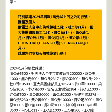
家。
特別感謝2024年捐款1萬元以上的之公司行號、
團體及個人：
財團法人台中市佛教蓮社(1月)、杜O珍(1月)、巨
大集團總部員工(1月)、許O華(1月)、蕭O珠(1
月)、陳O升(1月)、陳O斌(1月)、蔡O豪(1月)、
CHUN-HAO,CHANG
(1月)
、Li-hsin,Tseng
(1
月)
。
感謝您們支持天然林復育行動！
2024/1月份捐款感謝：
陳O矸5500、財團法人台中市佛教蓮社200000、廖O美
1000、無O氏500、無O氏2317、廖O美500、無O氏429、
杜O珍10600、巨大集團總部員工13564、許O華10000、梁
O超1050、李O儀500、無名氏(捐款箱)184、無O氏1000、
江O政500、蕭O珠20000、蕭O珠2000、築貓拾緣2275、
黃O媛5230、黃O容500、陳O升10000、陳O足2000、陳O
原1000、張O傑300、邱O彰1000、林O穎3000、李O瑋
3500、何O佳6117、王O晨1000、王O雯500、王O緯