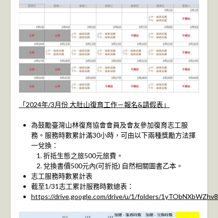
「2024年/3月份 大肚山復育工作－報名&請假表」
為鼓勵臺灣山林復育協會會員及會友參加復育志工服
務。服務時數累計滿30小時，可由以下兩種獎勵方法擇
一兌換：
折抵生態之旅500元旅費。
兌換書價500元內(可折抵) 自然相關圖書乙本。
志工服務時數累計表
截至1/31志工累計服務時數總表：
https://drive.google.com/drive/u/1/folders/1yTObNXbW