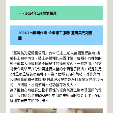
一、2024年1月重要訊息
2024/1/4苗圃作業-企業志工服務-臺灣美光記憶
體
「臺灣美光記憶體公司」有16位志工前來苗圃進行撫育-播
種裝土服務內容。裝土是播種的前置作業，每種不同種類的
種子依其大小播種於不同尺寸的播種盆內。一般常用六吋盆
將新介質裝至八分滿再進行大量的小顆種子撒播，或是使用
2吋盆單盆培養單顆種子。為了使種子順利萌發，其作業內
容仰賴事前種子果肉/皮的清理及提供乾淨且濕度與光度合適
的生長環境，才能使苗木成功發芽及長大。
為了推動在地植群生物多樣性的復育與野生樹木基因庫的保
育，我們結合企業ESG進行中部原生樹苗的培育工作，在此
感謝美光志工們的付出。