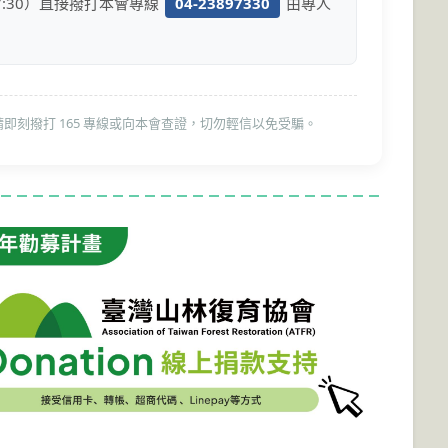
17:30）直接撥打本會專線
04-23897330
由專人
即刻撥打 165 專線或向本會查證，切勿輕信以免受騙。