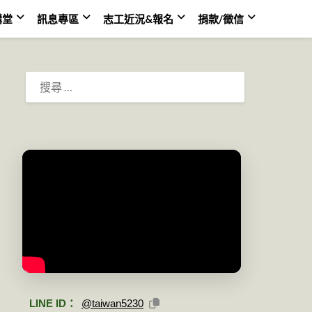
講堂
訊息專區
志工近況&報名
捐款/徵信
搜
尋：
LINE ID：
@taiwan5230