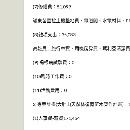
(7)修繕費：51,099
嶺東苗圃挖土機整地費、電磁閥、水電材料、P
(8)雜項支出：35,083
高雄員工旅行車資、司機房房費、瑪利亞清潔
(9) 褐根病試驗費：0
(10)臨時工作費：0
(11)活動費用：0
3. 專案計畫(大肚山天然林復育苗木契作計畫)：19
(1)人事費-薪資171,454