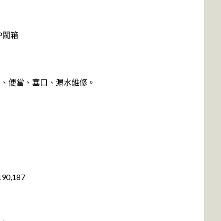
P閥箱
費、便當、塞口、漏水維修。
0,187