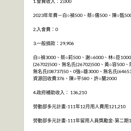
1.會費收入：2,000
2023年年費－白○禎500、蔡○儒500、陳○甄50
2.入會費：0
3.一般捐款：29,906
白○禎3000、蔡○莉500、謝○6000、林○臣100
(26702)500、無名氏(26702)500、黃○容
無名氏(08737)50、0強○雄3000、無名氏(646
資源回收費376、陳○平580、許○蘭2000
4.政府補助收入： 136,210
勞動部多元計畫-111年12月用人費用121,210
勞動部多元計畫-111年留用人員獎勵金-第二期15