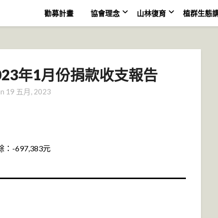
勸募計畫
協會理念
山林復育
植群生態
023年1月份捐款收支報告
on
19 五月, 2023
：-697,383元