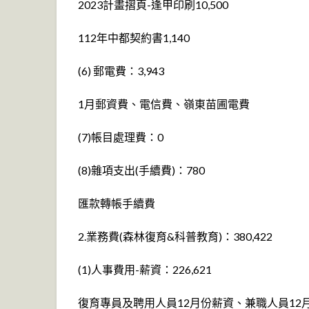
2023計畫摺頁-逢甲印刷10,500
112年中都契約書1,140
(6) 郵電費：3,943
1月郵資費、電信費、嶺東苗圃電費
(7)帳目處理費：0
(8)雜項支出(手續費)：780
匯款轉帳手續費
2.業務費(森林復育&科普教育)：380,422
(1)人事費用-薪資：226,621
復育專員及聘用人員12月份薪資、兼職人員12