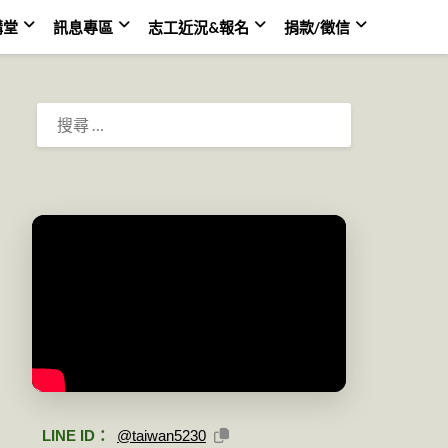
講堂
訊息專區
志工近況&報名
捐款/徵信
搜
尋：
LINE ID：
@taiwan5230