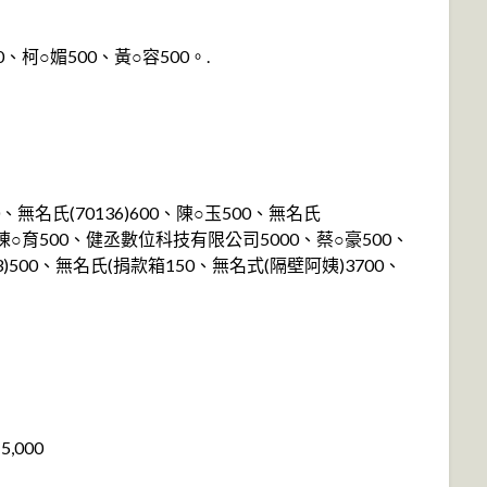
0、柯○媚500、黃○容500。.
0、無名氏(70136)600、陳○玉500、無名氏
500、陳○育500、健丞數位科技有限公司5000、蔡○豪500、
53)500、無名氏(捐款箱150、無名式(隔壁阿姨)3700、
,000