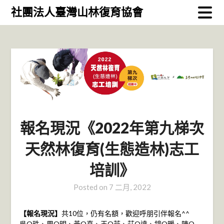
Skip
社團法人臺灣山林復育協會
to
content
報名現況《2022年第九梯次
天然林復育(生態造林)志工
培訓》
Posted on
7 二月, 2022
【報名現況】
共10位，仍有名額，歡迎呼朋引伴報名^^
吳O珠、周O明、黃O真、王O菲、莊O達、鐘O暖、陳O