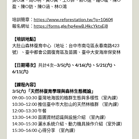
盈、陳O鈁、陳O涵、林O鴻
培訓簡章：
https://www.reforestation.tw/?p=10604
報名網址：
https://forms.gle/hp4ewBJ4kcYktxEj8
【培訓地點】
大肚山森林復育中心（地址：台中市南屯區永春南路423
號）、臺中都會公園復育區及苗圃、臺中大安海岸保安林
【日期場次】
共計4次─
3/5(六)、4/16(六)、5/21(六)、
6/11(六)
【課程內容】
3/5(六)「天然林復育學理與森林生態概論」
09:00~10:30 臺灣地海拔的植群生態與多樣性（室內課）
10:30~12:00 推估臺中市大肚山的天然林植群 （室內課）
12:00~13:30 午餐
13:30~14:30 苗圃資材認識與設施介紹 （室內課）
14:30~15:30 灑水系統介紹、動力機具操作介紹（室外課）
15:30~16:00 心得分享 （室內課）