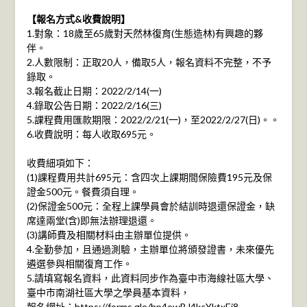
【報名方式&收費說明】
1.對象：18歲至65歲對天然林復育(生態造林)有興趣的夥
伴。
2.人數限制：正取20人，備取5人，報名資料不完整，不予
錄取。
3.報名截止日期：2022/2/14(一)
4.錄取公告日期：2022/2/16(三)
5.課程費用匯款期限：2022/2/21(一)，至2022/2/27(日)。。
6.收費說明：每人收取695元。
收費細項如下：
(1)課程費用共計695元：含四次上課期間保險費195元及保
證金500元。餐費須自理。
(2)保證金500元：全程上課學員會於結訓時退還保證金，缺
席達兩堂(含)即無法辦理退還。
(3)講師費及相關材料由主辦單位提供。
4.全勤參加，且通過測驗，主辦單位將頒發證書，未來優先
遴選參與相關復育工作。
5.請填寫報名資料，此資料同步作為臺中市海線社區大學、
臺中市南湖社區大學之學員基本資料，
報名網址：
https://forms.gle/hp4ewBJ4kcYktxEj8