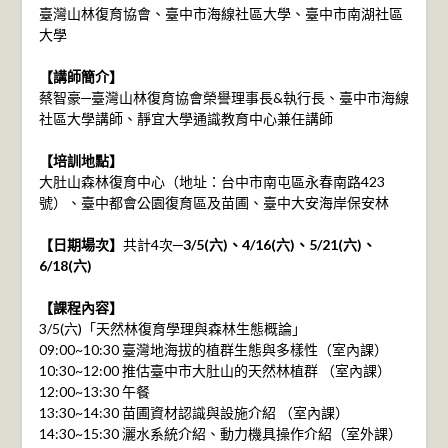
臺灣山林復育協會、臺中市海線社區大學、臺中市南湖社區
大學
【講師簡介】
蔡智豪─臺灣山林復育協會榮譽理事長&執行長、臺中市海線
社區大學講師、靜宜大學通識教育中心兼任講師
【培訓地點】
大肚山森林復育中心（地址：台中市南屯區永春南路423
號）、臺中都會公園復育區及苗圃、臺中大安海岸保安林
【日期場次】
共計4次─
3/5(六)、4/16(六)、5/21(六)、
6/18(六)
【課程內容】
3/5(六)「天然林復育學理與森林生態概論」
09:00~10:30 臺灣地海拔的植群生態與多樣性（室內課）
10:30~12:00 推估臺中市大肚山的天然林植群 （室內課）
12:00~13:30 午餐
13:30~14:30 苗圃資材認識與設施介紹 （室內課）
14:30~15:30 灑水系統介紹、動力機具操作介紹（室外課）