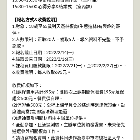
15:30~16:00 心得分享&結業式 （室內課）
【報名方式&收費說明】
1.對象：18歲至65歲對天然林復育(生態造林)有興趣的夥
伴。
2.人數限制：正取20人，備取5人，報名資料不完整，不予
錄取。
3.報名截止日期：2022/2/14(一)
4.錄取公告日期：2022/2/16(三)
5.課程費用匯款期限：2022/2/21(一)，至2022/2/27(日)。。
6.收費說明：每人收取695元。
收費細項如下：
(1)課程費用共計695元：含四次上課期間保險費195元及保
證金500元。餐費須自理。
(2)保證金500元：全程上課學員會於結訓時退還保證金，缺
席達兩堂(含)即無法辦理退還。
(3)講師費及相關材料由主辦單位提供。
4.全勤參加，且通過測驗，主辦單位將頒發證書，未來優先
遴選參與相關復育工作。
5.請填寫報名資料，此資料同步作為臺中市海線社區大學、