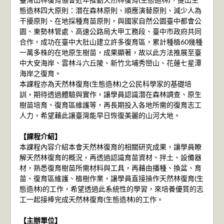
態造林四大原則：潛在森林原則、順應演替原則、減少人為
干擾原則、在地採種育苗原則，與國家自然公園臺中都會公
園、東勢林管處、高速公路局大甲工務段、臺中市政府共同
合作，成功在臺中大肚山建立許多復育區，累計種植60幾種
一萬多株的在地原生樹苗，成果顯著，故以此方法推展至臺
中大安海岸、雲林斗六丘陵、新竹北埔秀巒山、花蓮七星潭
海岸之復育。
本課程亦為天然林復育(生態造林)之公民科學家的基礎培
訓，期待透過體驗與實作，讓學員認識潛在森林調查、原生
樹苗培育、復育區維護等，再長期投入各地所需的復育志工
人力，希望藉此讓臺灣能早日恢復美麗的山河大地。
【課程介紹】
本課程內容介紹本會天然林復育的相關研究成果，讓學員瞭
解天然林復育的概況，再透過認識育苗資材、拌土、設備器
材，熟悉復育樹苗所需材料與工具，再藉由播種、換盆、育
苗、復育區維護、植樹作業，讓學員直接操作天然林復育(生
態造林)的工作，希望透過此系統性的學習，來培養優質的志
工一起接棒完成天然林復育(生態造林)的工作。
【主辦單位】