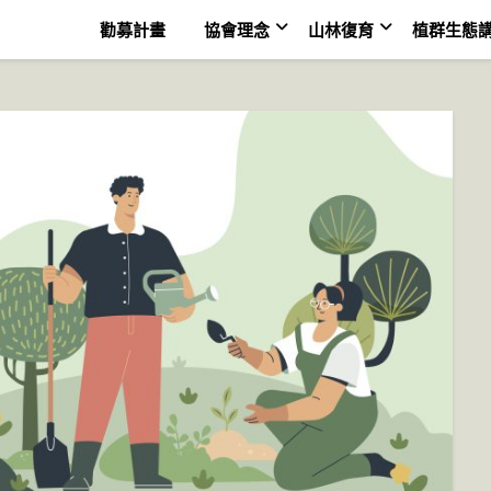
勸募計畫
協會理念
山林復育
植群生態