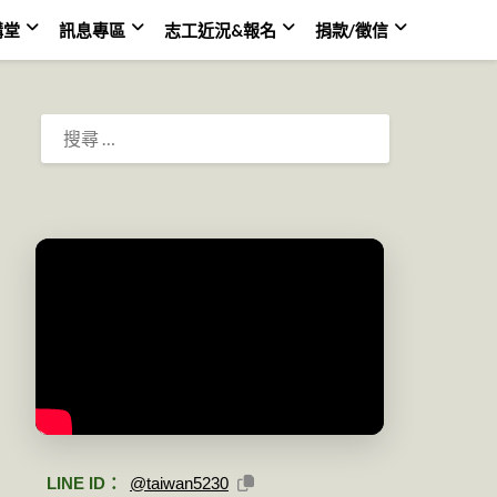
講堂
訊息專區
志工近況&報名
捐款/徵信
搜
尋：
LINE ID：
@taiwan5230