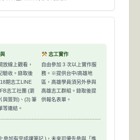
與
志工實作
開放線上觀看，
自由參加 3 次以上實作服
記驗收。錄取後
務。※提供台中/高雄地
 18期志工LINE
區，高雄學員須另外參與
 FB志工社團 (瀏
高雄志工群組。錄取後提
與簽到)、(3) 筆
供報名表單。
單等連結。
線上參加有完成課筆記 )，未來可優先參與「進