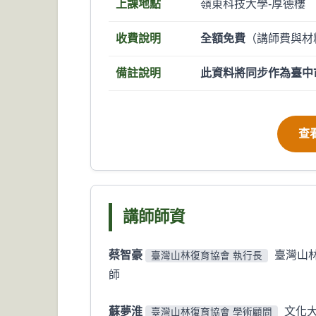
上課地點
嶺東科技大學-厚德樓
收費說明
全額免費
（講師費與材
備註說明
此資料將同步作為臺中
查
講師師資
蔡智豪
臺灣山
臺灣山林復育協會 執行長
師
蘇夢淮
文化大
臺灣山林復育協會 學術顧問