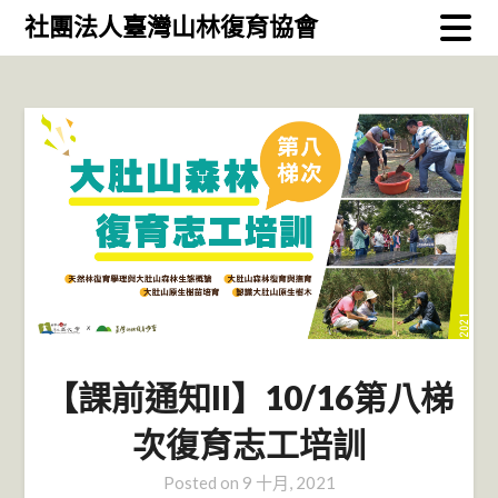
Skip
社團法人臺灣山林復育協會
to
content
【課前通知II】10/16第八梯
次復育志工培訓
Posted on
9 十月, 2021