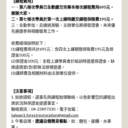
【課程費用】
一、
第八梯次學員已全數繳交完畢本梯次課程費用695元，
謝謝大家。
二、第七梯次學員於第一次上課時繳交課程保險費195元。
三、全勤參加，且通過測驗，主辦單位將頒發證書，未來優
先遴選參與相關復育工作。
收費細項說明如下：
(1)課程費用共計695元：含四次上課期間保險費195元及保
證金500元。
(2)保證金500元：全程上課學員會於結訓時退還保證金，缺
席達兩堂(含)即無法辦理退還。
(3)講師費及相關材料由主辦單位提供。
【注意事項】
1. 如欲請假，請事先與課程助理聯絡，以免影響您的課程出
席狀況與保證金退還事宜。
聯絡資訊：04-23897330，電子信箱：
taiwan1.forestrestoration@gmail.com
2. 午餐自理，
建議自備簡易餐點
，如：麵包、飯糰、水果
等。