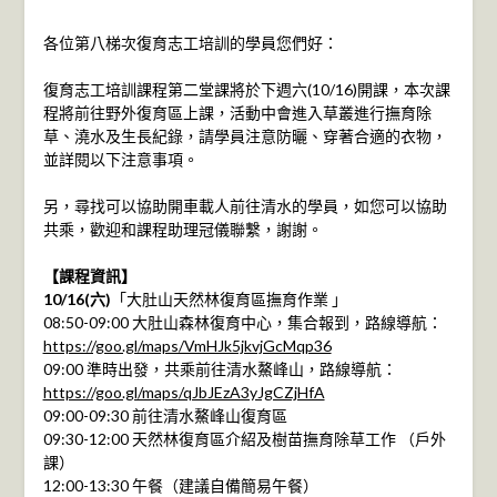
各位第八梯次復育志工培訓的學員您們好：
復育志工培訓課程第二堂課將於下週六(10/16)開課，本次課
程將前往野外復育區上課，活動中會進入草叢進行撫育除
草、澆水及生長紀錄，請學員注意防曬、穿著合適的衣物，
並詳閱以下注意事項。
另，尋找可以協助開車載人前往清水的學員，如您可以協助
共乘，歡迎和課程助理冠儀聯繫，謝謝。
【課程資訊】
10/16(六)
「大肚山天然林復育區撫育作業 」
08:50-09:00 大肚山森林復育中心，集合報到，路線導航：
https://goo.gl/maps/VmHJk5jkvjGcMqp36
09:00 準時出發，共乘前往清水鰲峰山，路線導航：
https://goo.gl/maps/qJbJEzA3yJgCZjHfA
09:00-09:30 前往清水鰲峰山復育區
09:30-12:00 天然林復育區介紹及樹苗撫育除草工作 （戶外
課）
12:00-13:30 午餐（建議自備簡易午餐）