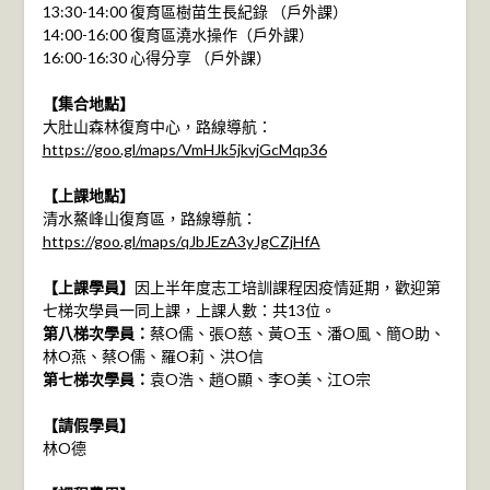
13:30-14:00 復育區樹苗生長紀錄 （戶外課）
14:00-16:00 復育區澆水操作（戶外課）
16:00-16:30 心得分享 （戶外課）
【集合地點】
大肚山森林復育中心，路線導航：
https://goo.gl/maps/VmHJk5jkvjGcMqp36
【上課地點】
清水鰲峰山復育區，路線導航：
https://goo.gl/maps/qJbJEzA3yJgCZjHfA
【上課學員】
因上半年度志工培訓課程因疫情延期，歡迎第
七梯次學員一同上課，上課人數：共13位。
第八梯次學員：
蔡O儒、張O慈、黃O玉、潘O風、簡O助、
林O燕、蔡O儒、羅O莉、洪O信
第七梯次學員：
袁O浩、趙O顯、李O美、江O宗
【請假學員】
林O德