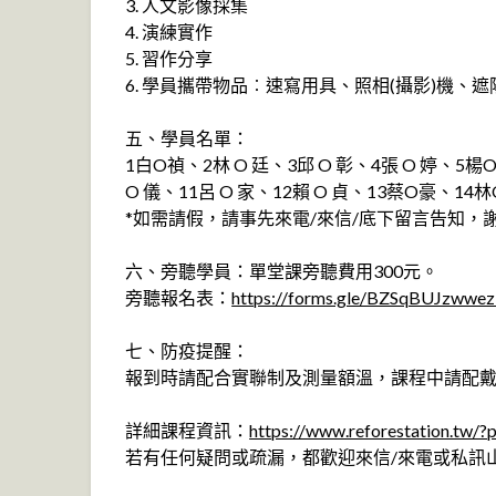
3. 人文影像採集
4. 演練實作
5. 習作分享
6. 學員攜帶物品︰速寫用具、照相(攝影)機
五、學員名單：
1白O禎、2林 O 廷、3邱 O 彰、4張 O 婷、5楊O
O 儀、11呂 O 家、12賴 O 貞、13蔡O豪、1
*如需請假，請事先來電/來信/底下留言告知，
六、旁聽學員：單堂課旁聽費用300元。
旁聽報名表：
https://forms.gle/BZSqBUJzww
七、防疫提醒：
報到時請配合實聯制及測量額溫，課程中請配
詳細課程資訊：
https://www.reforestation.tw/
若有任何疑問或疏漏，都歡迎來信/來電或私訊