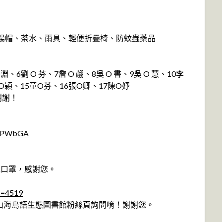
、遮陽帽、茶水、雨具、輕便折疊椅、防蚊蟲藥品
淵、6劉 O 芬、7詹 O 翽、8吳 O 書、9吳 O 慧、10李
4林O穎、15童O芬、16張O卿、17陳O妤
謝謝！
ezPWbGA
戴口罩，感謝您。
?p=4519
山海島語生態圖書館粉絲頁詢問唷！謝謝您。