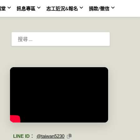
講堂
訊息專區
志工近況&報名
捐款/徵信
搜
尋：
LINE ID：
@taiwan5230