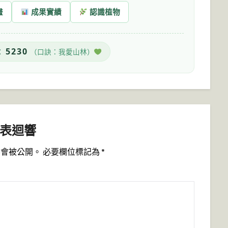
畫
成果實績
認識植物
5230
：
（口訣：我愛山林）
表迴響
不會被公開。
必要欄位標記為
*