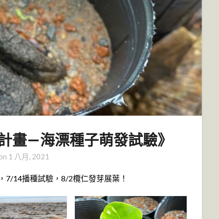
計畫—海漂種子萌發試驗》
 on
1 八月, 2021
，7/14播種試驗，8/2欖仁發芽展葉！