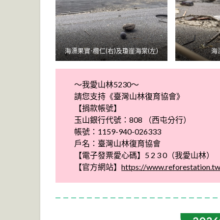
海漂果實-欖仁(右)及瓊崖海棠(左)
海
～我愛山林5230～
請您支持《臺灣山林復育協會》
【捐款帳號】
玉山銀行代號：808 （西屯分行）
帳號：1159-940-026333
戶名：臺灣山林復育協會
【電子發票愛心碼】5 2 3 0（我愛山林）
【官方網站】
https://www.reforestation.tw