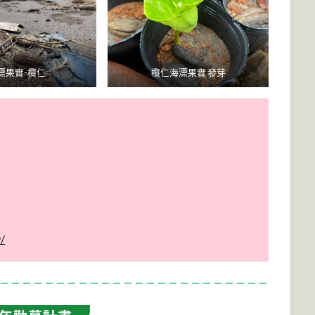
漂果實-欖仁
欖仁海漂果實 發芽
/