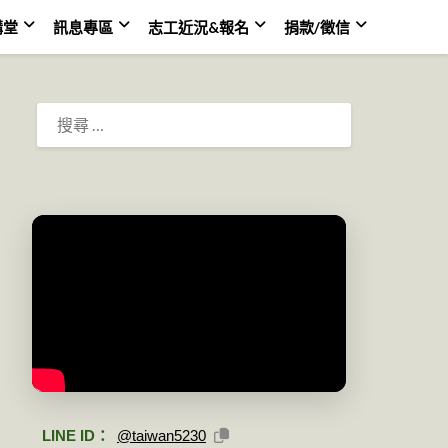
講堂
訊息專區
志工近況&報名
捐款/徵信
搜
尋：
LINE ID：
@taiwan5230