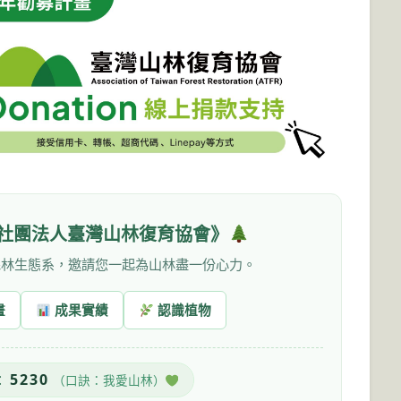
社團法人臺灣山林復育協會》
森林生態系，邀請您一起為山林盡一份心力。
畫
成果實績
認識植物
5230
：
（口訣：我愛山林）