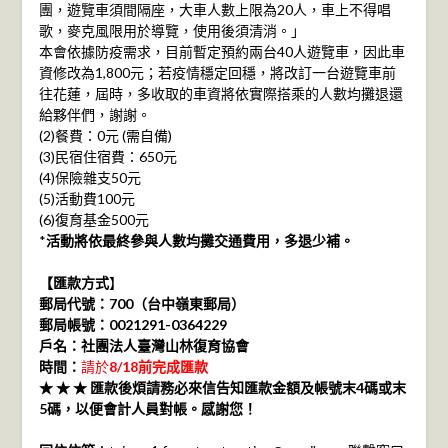
團，遊覽車須間隔座，大車人數上限為20人，車上不得唱
歌，麥克風限用於導覽，使用後須清消。」
本會依據防疫需求，目前暫定預約兩台40人遊覽車，因此車
資修改為1,800元；若疫情穩定回穩，將改訂一台遊覽車前
往花蓮，屆時，多收取的車資將依實際搭乘的人數均攤退還
給夥伴們，謝謝。
(2)餐費：0元 (需自備)
(3)民宿住宿費：650元
(4)保險雜支50元
(5)活動費100元
(6)復育基金500元
*
活動將依最終參與人數均攤交通費用，多退少補。
【匯款方式
】
郵局代號：700（台中嶺東郵局）
郵局帳號：0021291-0364229
戶名：社團法人臺灣山林復育協會
時間：
請於
8/18前完成匯款
★
★
★
匯款後煩請務必來信告知匯款金額及帳號末4碼或末
5碼，以便會計人員對帳。感謝您！