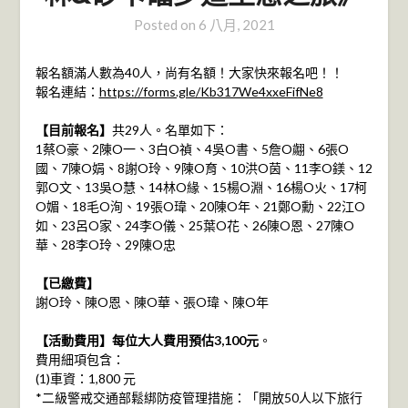
Posted on
6 八月, 2021
報名額滿人數為40人，尚有名額！大家快來報名吧！！
報名連結：
https://forms.gle/Kb317We4xxeFifNe8
【目前報名】
共29人。名單如下：
1蔡O豪、2陳O一、3白O禎、4吳O書、5詹O翽、6張O
國、7陳O娟、8謝O玲、9陳O育、10洪O茵、11李O鎂、12
郭O文、13吳O慧、14林O緣、15楊O淵、16楊O火、17柯
O媚、18毛O洵、19張O瑋、20陳O年、21鄭O勳、22江O
如、23呂O家、24李O儀、25葉O花、26陳O恩、27陳O
華、28李O玲、29陳O忠
【已繳費】
謝O玲、陳O恩、陳O華、張O瑋、陳O年
【活動費用】每位大人費用預估3,100元
。
費用細項包含：
(1)車資：1,800 元
*二級警戒交通部鬆綁防疫管理措施：「開放50人以下旅行