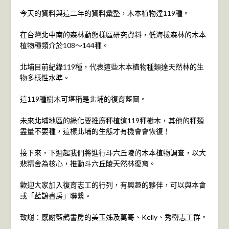
今天的資料與這二年的資料彙整，木本植物達119種。
在台灣北中南的森林動態樣區研究資料，低海拔森林的木本
植物種類介於108～144種。
北埔目前紀錄119種，代表這些木本植物種類達天然林的生
物多樣性水準。
這119種樹木可堪稱是北埔的復育藍圖。
未來北埔地區的綠化要推廣種植這119種樹木，其他的種類
盡量不要種，這樣北埔的生態才有機會會恢復！
接下來，下週起我們將進行斗六丘陵的木本植物調查，以大
悲精舍為核心，推動斗六丘陵天然林復育。
歡迎大家加入復育志工的行列，有興趣的夥伴，可以與本會
或「藍鵲書房」聯繫。
致謝：感謝藍鵲書房的美玉姊及萬哥、Kelly、秀巒志工群。