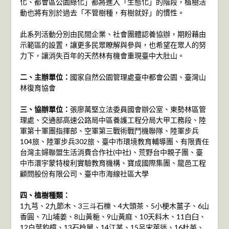
化、都會區公園綠化」都將進入「生態化」的階段，植樹活
動也將有別於過去「不管樹種，有樹就好」的慣性。
此系列活動分別由民間企業、社會團體認養協辦，期盼藉由
示範區的設置，讓更多民眾瞭解與參與，也希望在眾人的努
力下，讓消失百年的天然林有機會重現臺中大肚山。
二、主辦單位：
國家自然公園管理處臺中都會公園、臺灣山
林復育協會
三、協辦單位：
張廖萬堅立法委員國會辦公室、東勢林區管
理處、交通部高速公路局中區養護工程分局大甲工務段、陸
軍第十軍團指揮部、空軍第三戰術戰鬥機聯隊、陸軍步兵
104旅、陸軍步兵302旅、臺中市環境教育輔導團、有限責任
台灣主婦聯盟生活消費合作社(中社)、荒野台中親子團、臺
中市澴宇蒙特梭利實驗教育機構、寶成國際集團、龍邑工程
顧問股份有限公司、臺中市海線社區大學
四、植樹種類：
1九芎、2九節木、3三斗石櫟、4大頭茶、5小梗木薑子、6山
香圓、7山埔姜、8山黃梔、9山黃麻、10天料木、11白臼、
12白葉釣樟、13石柃舅、14江某、15呂宋莢迷、16杜英、