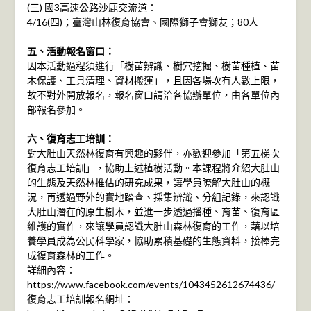
(三) 國3高速公路沙鹿交流道：
4/16(四)；臺灣山林復育協會、國際獅子會獅友；80人
五、活動報名窗口：
因本活動過程須進行「樹苗辨識、樹穴挖掘、樹苗種植、苗
木保護、工具清理、資材搬運」，且因各場次有人數上限，
故不對外開放報名，報名窗口請洽各協辦單位，由各單位內
部報名參加。
六、復育志工培訓：
對大肚山天然林復育有興趣的夥伴，亦歡迎參加「第五梯次
復育志工培訓」，協助上述植樹活動。本課程將介紹大肚山
的生態及天然林推估的研究成果，讓學員瞭解大肚山的概
況，再透過野外的實地踏查、採集辨識、分組記錄，來認識
大肚山潛在的原生樹木，並進一步透過播種、育苗、復育區
維護的實作，來讓學員認識大肚山森林復育的工作，藉以培
養學員成為公民科學家，協助累積基礎的生態資料，接棒完
成復育森林的工作。
詳細內容：
https://www.facebook.com/events/1043452612674436/
復育志工培訓報名網址：