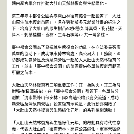
藉由產官學合作推動大肚山天然林復育與生態綠化。
這二年臺中都會公園與臺灣山林復育協會一起設置了「大肚
山原生苗木復育苗圃」，且在勞動部多元就業計畫的挹注之
下，培育了大肚山的原生樹苗60多種(如降真香、狗花椒、天
料木、刺葉桂櫻、香楠、三斗石櫟等)，共一萬多株。
臺中都會公園為了發揮其生態復育的功能，在立法委員張廖
萬堅的協助下，成功讓東勢林管處、高公局大甲工務段、國
防部成功嶺營區及清泉崗營區一起加入大肚山天然林復育的
工作，並由「臺中都會公園」的苗圃提供各單位復育示範區
所需之苗木。
大肚山天然林復育有二項重要工作：其一為防火，其二為母
樹種植(種源補充)。在「臺中都會公園」引領下，各單位分
別於「清水鰲峰山保安林、國3高速公路沙鹿交流道、成功
嶺營區及清泉崗營區」設置復育示範區，此行動亦開啟了
「大肚山天然林復育與生態綠化元年」的系列植樹活動！
「大肚山天然林復育與生態綠化元年」的啟動具有時代性意
義，代表大肚山的「復育造林、高速公路綠化、軍事營區綠