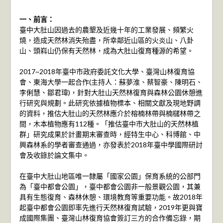
一、前言：
臺中大肚山因過去的農墾及近幾十年的工業發展、頻繁火
燒，造成天然林消失殆盡，所幸鄰近山區的火炎山、八卦
山、頭嵙山仍保有天然林，成為大肚山復育種源的希望。
2017~2018年臺中市政府委託文化大學、臺灣山林復育協
會、東海大學一起合作(主持人：蘇夢淮、蔡智豪、陳明石、
李俐慧、鄒君瑋)，針對大肚山天然林復育與森林公園休憩進
行研究與規劃。此研究依據植物標本、相關文獻及現地野調
的資料，推估大肚山的天然林應介於榕楠林帶與楠櫧林帶之
間，木本植物應有112種。「推估臺中市大肚山的天然林植
群」研究成果於計畫期末審查時，經特生中心、科博館、中
興森林系的學者審查通過，亦發表於2018年臺中學國際研討
會及收錄於論文集中。
在臺中大肚山地區唯一隸屬「國家公園」保育系統的公部門
為「臺中都會公園」，臺中都會公園非一般景觀公園，其兼
具有生態復育、森林休憩、環境教育等重要功能。故2018年
起臺中都會公園即率先進行天然林復育試驗，2019年更與寶
成國際集團、臺灣山林復育協會簽訂三方的合作備忘錄，期