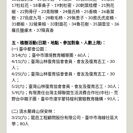
17杜虹花、18車桑子、19刺杜密、20刺葉桂櫻、21狗花
椒、22狗骨仔、23青剛櫟、24俄氏柿、25香楠、26香葉
樹、27烏皮九芎、28軟毛柿、29無患子、30奧氏虎皮楠、
31榔榆、32稜果榕、33對面花、34魯花樹、35頷垂豆、36
羅氏鹽膚木、37降真香
五、植樹活動(日期、地點、參加對象、人數上限)：
(一) 臺中都會公園：
3/14(六) ；臺中市環境教育輔導團，60人；
4/11(六)；臺灣山林復育協會會員、會友及復育志工，30
人；
4/25(六)；臺灣山林復育協會會員、會友及復育志工，30
人；
5/2(六)；臺灣山林復育協會會員、會友及復育志工，30人；
5/9(六)；有限責任台灣主婦聯盟生活消費合作社(中社)、荒
野台中親子團、臺中市澴宇蒙特梭利實驗教育機構，90人；
(二) 清水鰲峰山保安林：
3/21(六)；龍邑工程顧問股份有限公司、臺中市海線社區大
學；80人