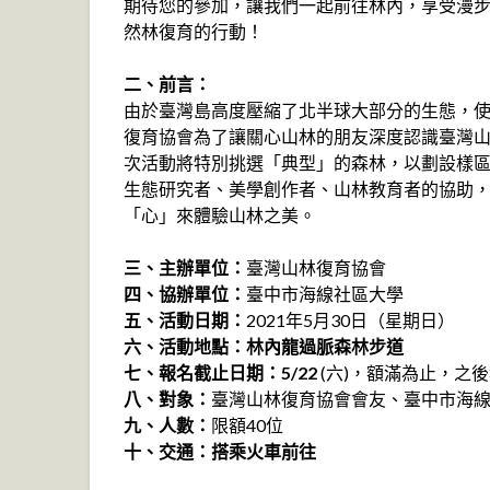
期待您的參加，讓我們一起前往林內，享受漫
然林復育的行動！
二、前言：
由於臺灣島高度壓縮了北半球大部分的生態，
復育協會為了讓關心山林的朋友深度認識臺灣
次活動將特別挑選「典型」的森林，以劃設樣
生態研究者、美學創作者、山林教育者的協助
「心」來體驗山林之美。
三、主辦單位：
臺灣山林復育協會
四、協辦單位：
臺中市海線社區大學
五、活動日期：
2021年5月30日（星期日）
六、活動地點：林內龍過脈森林步道
七、報名截止日期：5/22
(六)，額滿為止，之
八、對象：
臺灣山林復育協會會友、臺中市海
九、人數：
限額40位
十、交通：搭乘火車前往