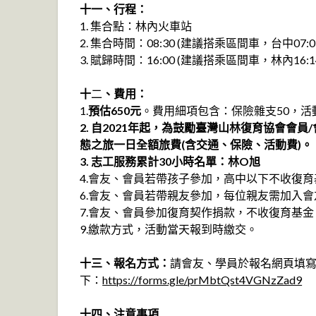
十一、行程：
1. 集合點：林內火車站
2. 集合時間：08:30 (建議搭乘區間車，台中07:0
3. 賦歸時間：16:00 (建議搭乘區間車，林內16:14
十
二
、費用：
1.
預估650元
。費用細項包含：保險雜支50，活
2. 自2021年起，為鼓勵臺灣山林復育協會會
態之旅一日全額旅費(含交通、保險、活動費)。
3. 志工服務累計30小時名單：林O旭
4.會友、會員若帶孩子參加，高中以下不收復
6.會友、會員若帶親友參加，每位親友需加入
7.會友、會員參加復育契作捐款，不收復育基金
9.繳款方式，活動當天報到時繳交。
十三、報名方式：
請會友、學員於報名網頁填
下：
https://forms.gle/prMbtQst4VGNzZad9
十四、注意事項