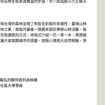
步在這條生態資源豐富的步道，也一起協助斗六丘稜天
使得台灣的森林呈現了宛如全彩般的多樣性，臺灣山林
山林之美，故每月最後一個週末固定舉辦山林活動，每
區生態調查的方式，地毯式介紹一花一草一木，再透過
，讓大家拋開城市的煩囂，放鬆心情與大自然相融，用
後報名的夥伴將列為候補
線社區大學學員