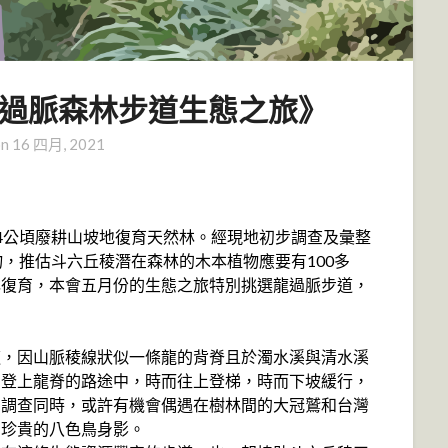
林內龍過脈森林步道生態之旅》
on
16 四月, 2021
4公頃廢耕山坡地復育天然林。經現地初步調查及彙整
物，推估斗六丘稜潛在森林的木本植物應要有100多
林復育，本會五月份的生態之旅特別挑選龍過脈步道，
道，因山脈稜線狀似一條龍的背脊且於濁水溪與清水溪
。登上龍脊的路途中，時而往上登梯，時而下坡緩行，
。調查同時，或許有機會偶遇在樹林間的大冠鷲和台灣
有珍貴的八色鳥身影。