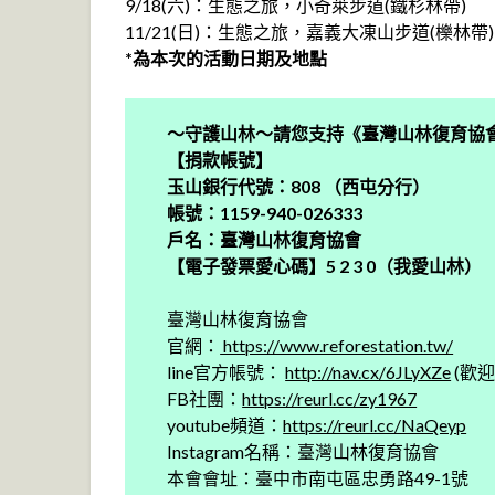
9/18(六)：生態之旅，小奇萊步道(鐵杉林帶)
11/21(日)：生態之旅，嘉義大凍山步道(櫟林帶)
*為本次的活動日期及地點
～守護山林～請您支持《臺灣山林復育協
【捐款帳號】
玉山銀行代號：808 （西屯分行）
帳號：1159-940-026333
戶名：臺灣山林復育協會
【電子發票愛心碼】5 2 3 0（我愛山林）
臺灣山林復育協會
官網：
https://www.reforestation.tw/
line官方帳號：
http://nav.cx/6JLyXZe
(歡迎
FB社團：
https://reurl.cc/zy1967
youtube頻道：
https://reurl.cc/NaQeyp
Instagram名稱：臺灣山林復育協會
本會會址：臺中市南屯區忠勇路49-1號