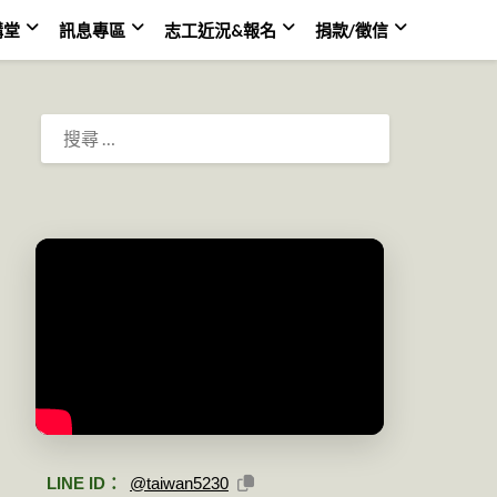
講堂
訊息專區
志工近況&報名
捐款/徵信
搜
尋：
LINE ID：
@taiwan5230