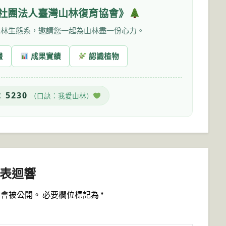
社團法人臺灣山林復育協會》
森林生態系，邀請您一起為山林盡一份心力。
畫
成果實績
認識植物
5230
：
（口訣：我愛山林）
表迴響
不會被公開。
必要欄位標記為
*