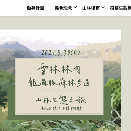
勸募計畫
協會理念
山林復育
植群生態