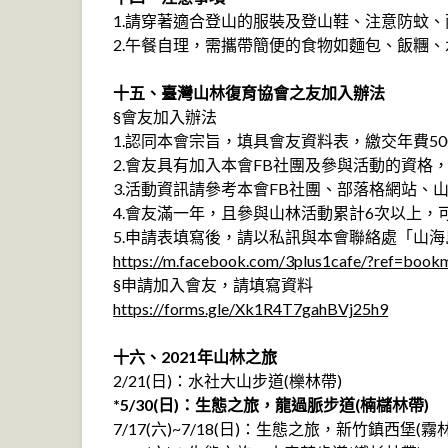
1.請穿著適合登山的服裝及登山鞋、注意防蚊、雨具
2.午餐自理，需攜帶簡便的食物如麵包、飯糰
十五、臺灣山林復育協會之友加入辦法
§會友加入辦法
1.認同本會宗旨，填具會友資料表，繳交年費5
2.會友具有加入本會FB社團及參與活動的資格
3.活動資訊請參考本會FB社團、部落格網站、
4.會友滿一年，且參與山林活動累計6次以上，
5.申請表填寫後，請以私訊與本會聯絡處「山
https://m.facebook.com/3plus1cafe/?ref=book
§申請加入會友，請填寫資料
https://forms.gle/Xk1R4T7gahBVj25h9
十六、2021年山林之旅
2/21(日)：水社大山步道(櫟林帶)
*5/30(日)：生態之旅，龍過脈步道(楠櫧林帶)
7/17(六)~7/18(日)：生態之旅，新竹鎮西堡(霧