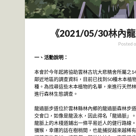
《2021/05/30
Posted 
一、活動說明：
本會於今年起將協助雲林古坑大悲精舍所屬之1
鄰近地區的調查資料，目前已找到50種木本植
種。為找尋這些木本植物的名單，來進行天然
進行森林生態調查。
龍過脈步道位於雲林縣林內鄉的龍過脈森林步
交會口，如像是龍汲水，因此得名「龍過脈」
龍脈上的木棧道鋪出一條平易近人的健行路線
獼猴，幸運的話在樹梢間，也能捕捉越來越稀