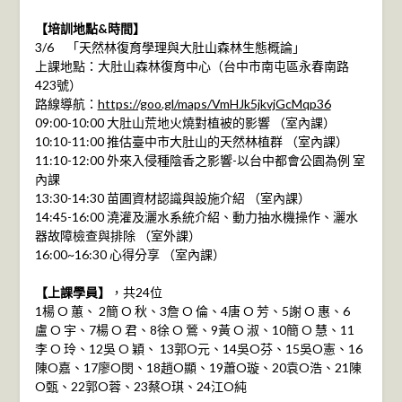
【培訓地點&時間】
3/6 「天然林復育學理與大肚山森林生態概論」
上課地點：大肚山森林復育中心（台中市南屯區永春南路
423號）
路線導航：
https://goo.gl/maps/VmHJk5jkvjGcMqp36
09:00-10:00 大肚山荒地火燒對植被的影響 （室內課）
10:10-11:00 推估臺中市大肚山的天然林植群 （室內課）
11:10-12:00 外來入侵種陰香之影響-以台中都會公園為例 室
內課
13:30-14:30 苗圃資材認識與設施介紹 （室內課）
14:45-16:00 澆灌及灑水系統介紹、動力抽水機操作、灑水
器故障檢查與排除 （室外課）
16:00~16:30 心得分享 （室內課）
【上課學員】
，共24位
1楊 O 蕙、 2簡 O 秋、3詹 O 倫、4唐 O 芳、5謝 O 惠、6
盧 O 宇、7楊 O 君、8徐 O 鶯、9黃 O 淑、10簡 O 慧、11
李 O 玲、12吳 O 穎、 13郭O元、14吳O芬、15吳O憲、16
陳O嘉、17廖O閔、18趙O顯、19蕭O璇、20袁O浩、21陳
O甄、22郭O蓉、23蔡O琪、24江O純