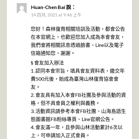
Huan-Chen Bai
說：
14 四月, 2021 at 9:46 上午
您好！森林復育相關培訓及活動，都會公告
在本官網上，也歡迎您加入成為本會會友，
我們會將相關訊息透過臉書、Line以及電子
信箱通知您，謝謝。
§ 會友加入辦法
1. 認同本會宗旨，填具會友資料表，繳交年
費500元後，始成為臺灣山林復育協會會
友。
2. 會友具有加入本會FB社團及參與活動的資
格，但不具會員之權利與義務。
3. 活動資訊請參考本會FB社團、山海島語生
態圖書館FB粉絲專頁、Line官網公告。
4. 會友滿一年，且參與山林活動累計6次以
上，可申請加入正式會員。