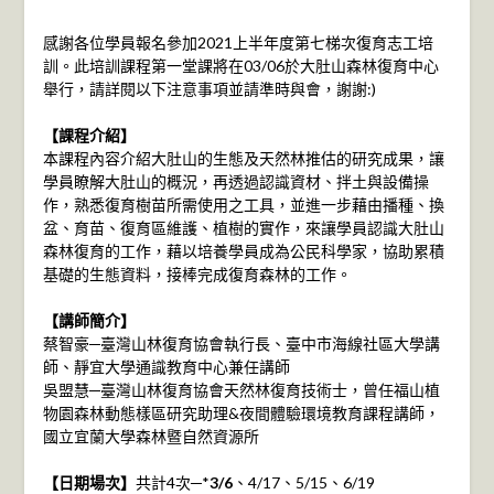
感謝各位學員報名參加2021上半年度第七梯次復育志工培
訓。此培訓課程第一堂課將在03/06於大肚山森林復育中心
舉行，請詳閱以下注意事項並請準時與會，謝謝:)
【課程介紹】
本課程內容介紹大肚山的生態及天然林推估的研究成果，讓
學員瞭解大肚山的概況，再透過認識資材、拌土與設備操
作，熟悉復育樹苗所需使用之工具，並進一步藉由播種、換
盆、育苗、復育區維護、植樹的實作，來讓學員認識大肚山
森林復育的工作，藉以培養學員成為公民科學家，協助累積
基礎的生態資料，接棒完成復育森林的工作。
【講師簡介】
蔡智豪─臺灣山林復育協會執行長、臺中市海線社區大學講
師、靜宜大學通識教育中心兼任講師
吳盟慧─臺灣山林復育協會天然林復育技術士，曾任福山植
物園森林動態樣區研究助理&夜間體驗環境教育課程講師，
國立宜蘭大學森林暨自然資源所
【日期場次】
共計4次─*
3/6
、4/17、5/15、6/19