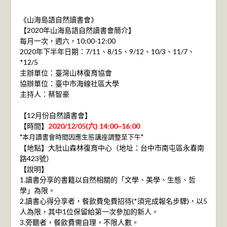
《山海島語自然讀書會》
【2020年山海島語自然讀書會簡介】
每月一次，週六，10:00-12:00
2020年下半年日期：7/11、8/15、9/12、10/3、11/7、
*12/5
主辦單位：臺灣山林復育協會
協辦單位：臺中市海線社區大學
主持人：蔡智豪
【12月份自然讀書會】
【時間】
2020/12/05(六) 14:00~16:00
*本月讀書會時間因應生態講座調整至下午*
【地點】大肚山森林復育中心（地址：台中市南屯區永春南
路423號）
【說明】
1.讀書分享的書籍以自然相關的「文學、美學、生態、哲
學」為限。
2.讀書心得分享者，餐飲費免費招待(*須完成報名步驟)，以5
人為限，其中1位保留給第一次參加的新人。
3.旁聽者，餐飲費需自理，不限人數。