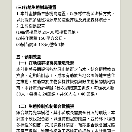
(三)各地生態樹島建置
1. 本計畫推動生態樹島建置，以多樣性樹苗密植方式，
以此提供多樣性種源來加速復育區及周邊森林演替。
2. 生態樹島配置
(1)每個樹島以 20~30 種樹種混植。
(2)操作面積 150 平方公尺。
(3)樹苗間距 1公尺種植 1株。
五、預期效益
（一）在地植群復育與環境教育
本計劃將長期提供各地淺山植群之苗木，結合環境教育
推廣，定期培訓志工，成果有助於各地公園綠地生態化
之推動，並助益於生物多樣性恢復與野生動植物棲地復
育。本計畫預計舉辦 2梯次初階志工訓練，每梯次人數
30人，每梯次 24節課，共60人次，48 節課。
（二）生態控制抑制銀合歡擴張
銀合歡為先驅樹種，其小苗成長需要全日照的環境，本
計畫不砍伐銀合歡，以維持樹冠鬱閉度，並於林下種植
多樣性的樹苗，來加速森林演替，預期銀合歡會因光照
不足而退場，進而恢復為天然植群的樣貌。本計畫預計