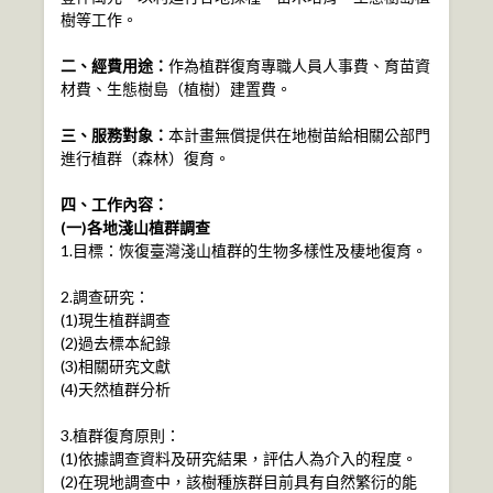
樹等工作。
二、經費用途：
作為植群復育專職人員人事費、育苗資
材費、生態樹島（植樹）建置費。
三、服務對象：
本計畫無償提供在地樹苗給相關公部門
進行植群（森林）復育。
四、工作內容：
(一)各地淺山植群調查
1.目標：恢復臺灣淺山植群的生物多樣性及棲地復育。
2.調查研究：
(1)現生植群調查
(2)過去標本紀錄
(3)相關研究文獻
(4)天然植群分析
3.植群復育原則：
(1)依據調查資料及研究結果，評估人為介入的程度。
(2)在現地調查中，該樹種族群目前具有自然繁衍的能