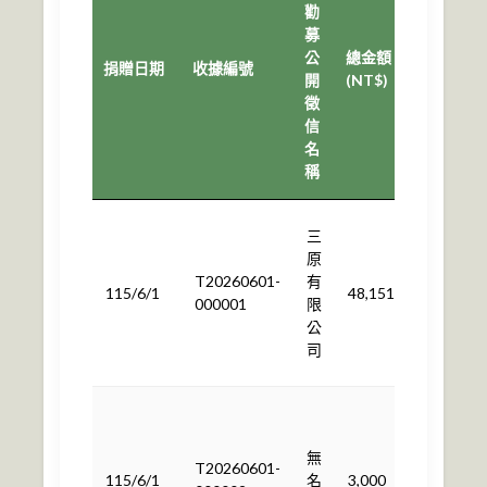
勸
募
捐
公
總金額
贈
捐贈日期
收據編號
開
(NT$)
用
徵
途
信
名
稱
依
三
計
原
畫
T20260601-
有
115/6/1
48,151
用
000001
限
途
公
使
司
用
依
計
無
畫
T20260601-
115/6/1
名
3,000
用