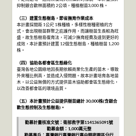
抑制銀合歡林面積約 2公頃，種植樹苗3,000 株。
（三）建置生態樹島，節省撫育作業成本
本計畫採間距 1公尺 1株種植，多樣性樹種密植的方
式，會出現樹苗群聚之庇護作用，而讓樹苗生長較為旺
盛，故生態樹島復育法，可減少撫育經費及達到更好的
成效，本計畫預計建置 12個生態樹島，種植樹苗 1,200
株。
（四）協助各都會區生態綠化
臺灣各地公園綠地因長期依賴商業化生產的苗木，導致
外來種比例高，並造成入侵問題。故本計畫培育各地苗
木，以公益無償的方式提供苗木協助都會區生態綠化，
以改善都會區的環境品質。
（五）本計畫預計公益提供樹苗總計 30,000株(含銀合
歡生態控制及生態樹島)。
勸募計畫核准文號：衛部救字第1141365091號
勸募金額：1,000萬元整
勸募專戶：臺灣銀行臺灣銀行臺中精密園區分行