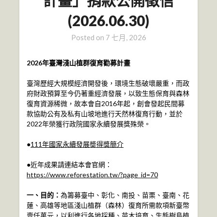
計畫」捐款公開徵信
(2026.06.30)
Posted on
7 七月, 2026
2026年臺灣淺山植群復育勸募計畫
臺灣歷經大規模經濟開發後，環境生態破壞嚴重，而政
府財政預算至今仍著重經濟發展，以致生態保育與森林
復育資源稀微，故本會自2016年起，創會發起民間募
款協助公有及私有山坡地進行天然林復育行動，並於
2022年榮獲行政院國家永續發展獎殊榮。
●
111年國家永續發展奬得獎簡介
●近年成果請連結本會官網：
https://www.reforestation.tw/?page_id=70
一、目的：
為籌募臺中、彰化、南投、苗栗、臺南、花
蓮、高雄等地區淺山植群（森林）復育所需款項新臺幣
壹仟萬元，以利進行各地採種、苗木培育、生態樹島植