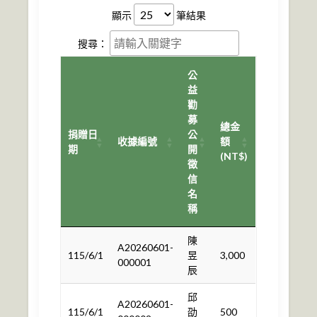
顯示
筆結果
搜尋：
公
益
勸
募
總金
捐贈日
公
收據編號
額
期
開
(NT$)
徵
信
名
稱
陳
A20260601-
115/6/1
昱
3,000
000001
辰
邱
A20260601-
115/6/1
劭
500