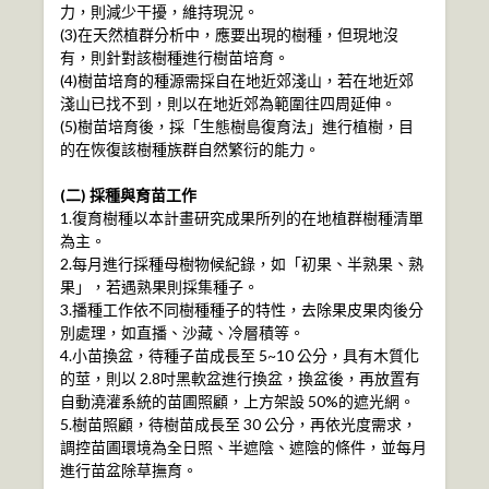
力，則減少干擾，維持現況。
(3)在天然植群分析中，應要出現的樹種，但現地沒
有，則針對該樹種進行樹苗培育。
(4)樹苗培育的種源需採自在地近郊淺山，若在地近郊
淺山已找不到，則以在地近郊為範圍往四周延伸。
(5)樹苗培育後，採「生態樹島復育法」進行植樹，目
的在恢復該樹種族群自然繁衍的能力。
(二) 採種與育苗工作
1.復育樹種以本計畫研究成果所列的在地植群樹種清單
為主。
2.每月進行採種母樹物候紀錄，如「初果、半熟果、熟
果」，若遇熟果則採集種子。
3.播種工作依不同樹種種子的特性，去除果皮果肉後分
別處理，如直播、沙藏、冷層積等。
4.小苗換盆，待種子苗成長至 5~10 公分，具有木質化
的莖，則以 2.8吋黑軟盆進行換盆，換盆後，再放置有
自動澆灌系統的苗圃照顧，上方架設 50%的遮光網。
5.樹苗照顧，待樹苗成長至 30 公分，再依光度需求，
調控苗圃環境為全日照、半遮陰、遮陰的條件，並每月
進行苗盆除草撫育。