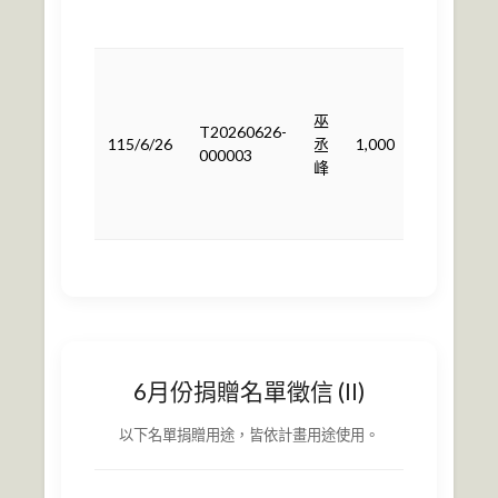
用
依
計
巫
畫
T20260626-
115/6/26
丞
1,000
用
000003
峰
途
使
用
6月份捐贈名單徵信 (II)
以下名單捐贈用途，皆依計畫用途使用。