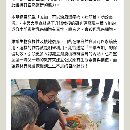
此維持其自然繁衍的能力。
本草綱目記載「五加」可以治風濕痿痹，壯筋骨，功效良
深…，中興大學森林系王升陽教授的研究更發現三葉五加的
成分木酚素對乳癌細胞有毒性，簡言之，會殺死乳癌細胞。
維護生物多樣性及棲地復育，目的在讓自然資源可以永續使
用，這樣的作為就是明智利用。期待透過「三葉五加」的保
健功效，引領更多人認識臺灣淺山植群復育的內涵，也希望
透過一場又一場的教育來建立公民應有生態素養與價值，而
讓森林有機會恢復到生生不息的自然狀態！