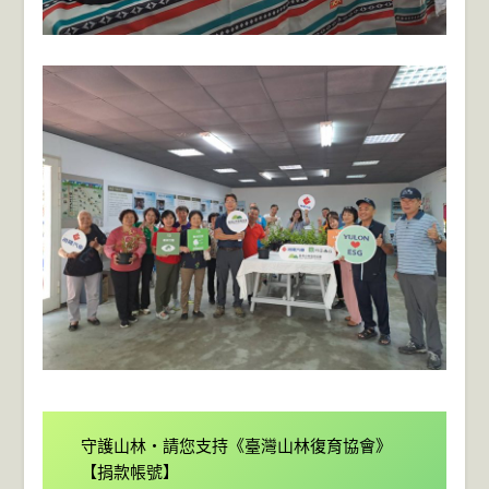
守護山林・請您支持《臺灣山林復育協會》

【捐款帳號】
