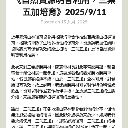
五加培育》2025/9/11
Posted on
15 九月, 2025
近年臺灣山林復育協會與裕隆汽車合作推動苗栗淺山植群復
育，裕隆汽車除了生物多樣性的保育外，也邀請我擔任講師
協助將具有保健功效的原生植物「三葉五加」進行自然資源
明智利用推廣。
此次來到三義鄉勝興村，陳志奇村長對此非常感興趣，親自
帶領十幾位村民一起參加。這裏是著名的觀光勝地勝興車
站，假日遊客絡繹不絕，由於「三葉五加」全株可用，對健
康很有功效，故上課時，我建議勝興村可以製作特色料理或
飲品，也可以製作盆栽作為伴手禮，並透過三葉五加的生態
介紹，來讓遊客瞭解植群復育的重要性。
雖然「三葉五加」在各地淺山森林都會看到他的分布，但他
無法忍受被破壞的環境，因此野外族群愈來愈少。如果我們
要永續使用「三葉五加」，那就必須復育「三葉五加」的棲
地，讓「三葉五加」與闊葉林中的許多物種生活在一起，以