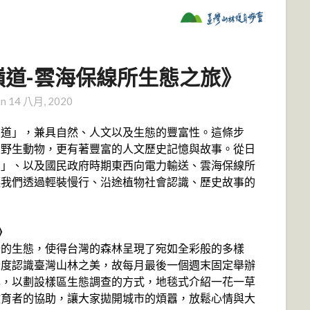
高越嶺道-雲海保線所生態之旅》
on
14 八月, 2020
步道」，兼具自然、人文以及生態的豐富性。這條步
的野生動物，更有著豐富的人文歷史記憶與故事。從日
山」、以及國民政府時期東西向電力輸送、雲海保線所
讓我們透過輕裝慢行、沿途植物社會認識、歷史故事的
》
分的生態，使得台灣的森林呈現了宛如全彩般的多樣
深度認識臺灣山林之美，故每月最後一個週末固定舉辦
林，以劃設樣區生態調查的方式，地毯式介紹一花一草
教育者的協助，讓大家拋開城市的煩囂，放鬆心情與大