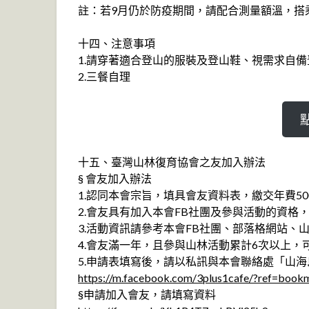
註：若9月仍於防疫期間，請配合測量額溫，搭
十四、注意事項
1.請穿著適合登山的服裝及登山鞋、視需求自
2.三餐自理
十五、臺灣山林復育協會之友加入辦法
§ 會友加入辦法
1.認同本會宗旨，填具會友資料表，繳交年費5
2.會友具有加入本會FB社團及參與活動的資格
3.活動資訊請參考本會FB社團、部落格網站、
4.會友滿一年，且參與山林活動累計6次以上，
5.申請表填寫後，請以私訊與本會聯絡處「山
https://m.facebook.com/3plus1cafe/?ref=book
§申請加入會友，請填寫資料