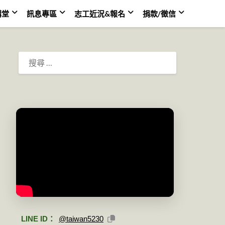
講堂
訊息專區
志工近況&報名
捐款/徵信
搜
尋：
LINE ID：
@taiwan5230