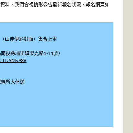
寫資料，我們會視情形公告最新報名狀況，報名網頁如
市（山佳伊斜對面）集合上車
點南投縣埔里鎮榮光路1-11號）
qdJTD9Mv988
海保線所大休憩