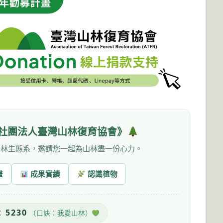
社團法人臺灣山林復育協會》
森林生態系，邀請您一起為山林盡一份心力。
畫
成果實績
認識植物
5230
：
（口訣：我愛山林）