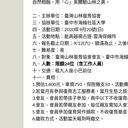
自然相融，用「心」來體驗山林之美。
二、主辦單位：臺灣山林復育協會
三、協辦單位：臺中市海線社區大學
四、活動日期：2020年9月20號(日)
五、活動地點：能高越嶺古道-雲海保線所
六、報名截止日期：9/12(六)，額滿為止，之
七、難易度：易
八、對象：臺灣山林復育協會會友、臺中市海
九、
人數：限額24位（含工作人員）
十、交通：租九人座小巴前往
十一、費用：
1.預估1,400元。車資750，保險雜支50，活
2.若當月有參與復育志工服務者，當月生態之
3.會友、會員若帶孩子參加，高中以下不收復
4.會友、會員若帶親友參加，每位親友需加入
5.會友、會員參加復育契作捐款，不收復育基金
6.繳款方式，活動當天報到時繳交。