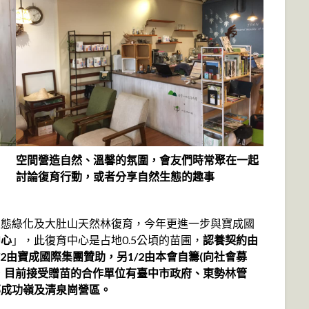
空間營造自然、溫馨的氛圍，會友們時常聚在一起
討論復育行動，或者分享自然生態的趣事
生態綠化及大肚山天然林復育，今年更進一步與寶成國
中心
」，此復育中心是占地0.5公頃的苗圃，
認養契約由
2由寶成國際集團贊助，另1/2由本會自籌(向社會募
，目前接受贈苗的合作單位有臺中市政府、東勢林管
部成功嶺及清泉崗營區。