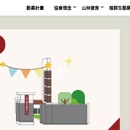
勸募計畫
協會理念
山林復育
植群生態