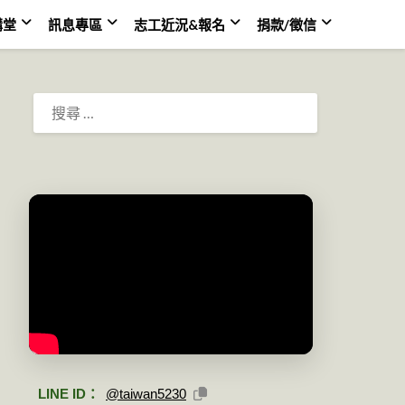
講堂
訊息專區
志工近況&報名
捐款/徵信
搜
尋：
LINE ID：
@taiwan5230