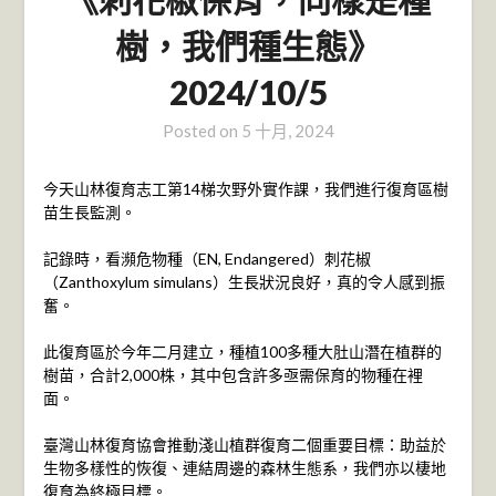
樹，我們種生態》
2024/10/5
Posted on
5 十月, 2024
今天山林復育志工第14梯次野外實作課，我們進行復育區樹
苗生長監測。
記錄時，看瀕危物種（EN, Endangered）刺花椒
（Zanthoxylum simulans）生長狀況良好，真的令人感到振
奮。
此復育區於今年二月建立，種植100多種大肚山潛在植群的
樹苗，合計2,000株，其中包含許多亟需保育的物種在裡
面。
臺灣山林復育協會推動淺山植群復育二個重要目標：助益於
生物多樣性的恢復、連結周邊的森林生態系，我們亦以棲地
復育為終極目標。