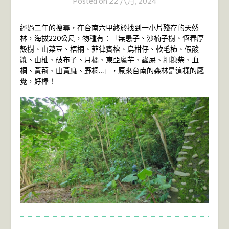
Posted on
22 八月, 2024
經過二年的搜尋，在台南六甲終於找到一小片殘存的天然
林，海拔220公尺，物種有：「無患子、沙楠子樹、恆春厚
殼樹、山菜豆、梧桐、菲律賓榕、烏柑仔、軟毛柿、假酸
漿、山柚、破布子、月橘、東亞魔芋、蟲屎、粗糠柴、血
桐、黃荊、山黃麻、野桐…」，原來台南的森林是這樣的感
覺，好棒！