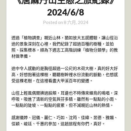
2024/6/8
Posted on
8 六月, 2024
透過「植物調查」親近山林，猶如放大五感體驗，讓山徑沿
途的景象深刻在心裡，我們紀錄了超過百種的樹種，並拍
照、採集標本，順為下週志工高階訓練「植物分類學」的教
材做準備。
途中令人感動的是胸徑超過一公尺的木荷大樹，真的好大好
高，好想抱著這棵樹，聽聽樹幹裡水份流動的脈動，也想感
受這棵老樹，在這裡看盡大甲溪百年的變遷。
山徑上輕風偶爾拂過臉頰，耳邊也不時傳來蟬鳥的鳴唱，深
呼吸，吸進了清新的空氣與芬多精，雖然有一點點的小雨、
一點點的陡坡、一點點的疲累，但不減親近山林的熱情。
感謝儀婷、冠儀、麗仁、巧如、沈筠、佳緯、昱德、雅媚、
佳穎、峻廷、千惠的參加，這趟旅程有你們，真好。