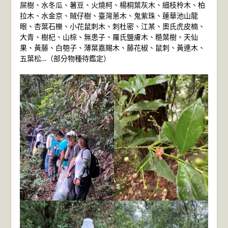
屎樹、水冬瓜、薯豆、火燒柯、楊桐葉灰木、細枝柃木、柏
拉木、水金京、賊仔樹、臺灣蔥木、鬼紫珠、蓮華池山龍
眼、杏葉石櫟、小花鼠刺木、刺杜密、江某、奧氏虎皮楠、
大青、樹杞、山棕、無患子、羅氏鹽膚木、糙葉樹、天仙
果、黃藤、白匏子、薄葉嘉賜木、藤花椒、鼠刺、黃連木、
五葉松…（部分物種待鑑定）