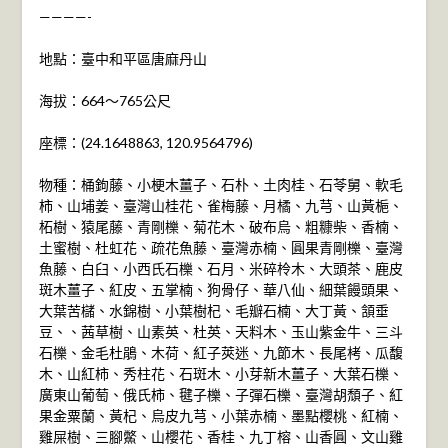
————-
地點：臺中和平區唐麻丹山
海拔：664～765公尺
座標：(24.1648863, 120.9564796)
物種：桶鉤藤、小梗木薑子、石朴、土肉桂、石苓舅、軟毛
柿、山埔姜、臺灣山桂花、雀梅藤、月橘、九芎、山黃梔、
柘樹、猿尾藤、青剛櫟、菊花木、破布烏、粗糠柴、香楠、
土蜜樹、杜虹花、疏花魚藤、臺灣赤楠、圓果青剛櫟、臺灣
魚藤、白臼、小西氏石櫟、石月、米碎柃木、大頭茶、鹿皮
斑木薑子、紅皮、五掌楠、狗骨仔、華八仙、細葉饅頭果、
大葉苦櫧、水錦樹、小葉樹杞、毛瓣石楠、大丁黃、頷垂
豆、、茜草樹、山素英、杜英、天料木、玉山紫金牛、三斗
石櫟、金毛杜鵑、木荷、紅子莢迷、九節木、長尾栲、瓜馥
木、山紅柿、秀柱花、石斑木、小芽新木薑子、大葉石櫟、
廣東山葡萄、俄氏柿、毽子櫟、子彈石櫟、臺灣胡頹子、紅
果金粟蘭、黃杞、烏皮九芎、小葉赤楠、墨點櫻桃、紅楠、
雞屎樹、三腳鱉、山櫻花、香桂、九丁榕、山香圓、文山雞