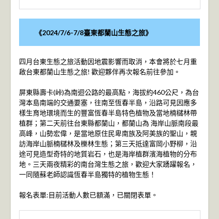
《2024/7/6-7/8臺東都蘭山生態之旅》
四月台東生態之旅活動因地震影響而取消，本會將於七月重
啟台東都蘭山生態之旅! 歡迎夥伴再次報名前往參加。
屏東縣壽卡(峠)為南迴公路的最高點，海拔約460公尺，為台
灣本島南端的交通要塞，往南至恆春半島，沿路可見因應多
樣生育地環境而生的豐富恆春半島特色植物及當地楠櫧林帶
植群；第二天前往台東縣都蘭山，都蘭山為 海岸山脈南段最
高峰，山勢宏偉，是當地原住民卑南族及阿美族的聖山，親
訪海岸山脈楠櫧林及櫟林生態；第三天抵達富岡小野柳，沿
途可見造型奇特的地質岩石，也是海岸植群濱海植物的分布
地。三天兩夜精彩的南台灣生態之旅，歡迎大家踴躍報名，
一同隨蘇老師認識恆春半島獨特的植物生態！
報名表單:目前活動人數已額滿，已關閉表單。