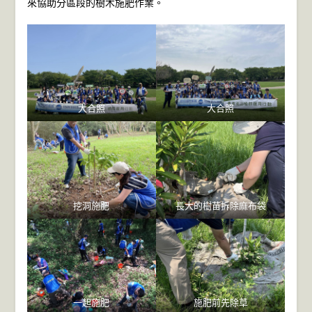
來協助分區段的樹木施肥作業。
大合照
大合照
挖洞施肥
長大的樹苗拆除麻布袋
一起施肥
施肥前先除草