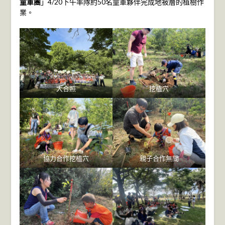
童軍團
」4/20下午率隊約50名童軍夥伴完成地被層的植樹作
業。
大合照
挖植穴
協力合作挖植穴
親子合作無間