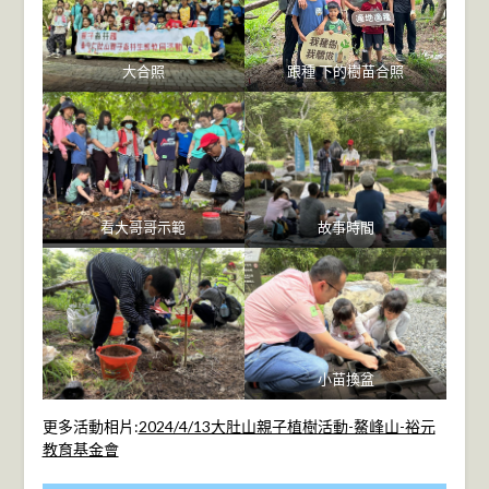
大合照
跟種 下的樹苗合照
看大哥哥示範
故事時間
小苗換盆
更多活動相片:
2024/4/13大肚山親子植樹活動-鰲峰山-裕元
教育基金會