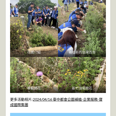
花圃介紹
補植新的台灣百合
華薊開花
新竹油菊開花
更多活動相片:
2024/04/16 臺中都會公園補植-企業服務-寶
成國際集團