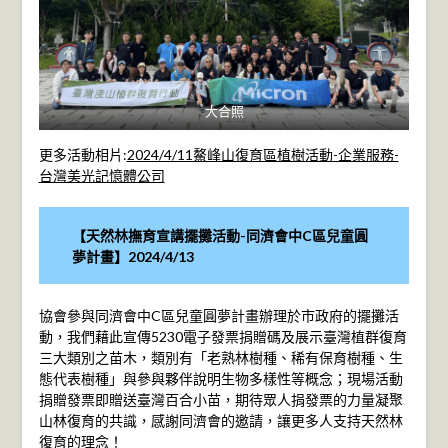
大合照
更多活動相片:
2024/4/11鰲峰山復育區植樹活動-企業服務-
台灣美光記憶體公司
【天然林撫育宣講擺攤活動-同濟會中C區兒童圓
夢計畫】2024/4/13
協會參與同濟會中C區兒童圓夢計畫辦理於市政府的擺攤活
動，我們藉此宣傳5230電子發票捐贈碼及展示臺灣植群復育
三大類別之苗木，類別有「老熟林樹種、稀有保育樹種、生
態代表樹種」與參與夥伴說明生物多樣性等概念；現場活動
捐贈發票即贈送臺灣百合小苗，期待眾人捐發票的力量凝聚
山林復育的共識，感謝同濟會的邀請，讓更多人支持天然林
復育的理念！