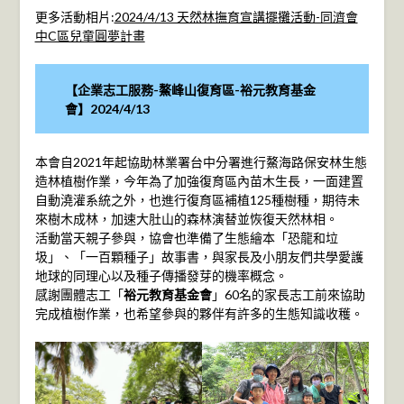
更多活動相片:
2024/4/13 天然林撫育宣講擺攤活動-同濟會
中C區兒童圓夢計畫
【企業志工服務-鰲峰山復育區-裕元教育基金
會】2024/4/13
本會自2021年起協助林業署台中分署進行鰲海路保安林生態
造林植樹作業，今年為了加強復育區內苗木生長，一面建置
自動澆灌系統之外，也進行復育區補植125種樹種，期待未
來樹木成林，加速大肚山的森林演替並恢復天然林相。
活動當天親子參與，協會也準備了生態繪本「恐龍和垃
圾」、「一百顆種子」故事書，與家長及小朋友們共學愛護
地球的同理心以及種子傳播發芽的機率概念。
感謝團體志工「
裕元教育基金會
」60名的家長志工前來協助
完成植樹作業，也希望參與的夥伴有許多的生態知識收穫。