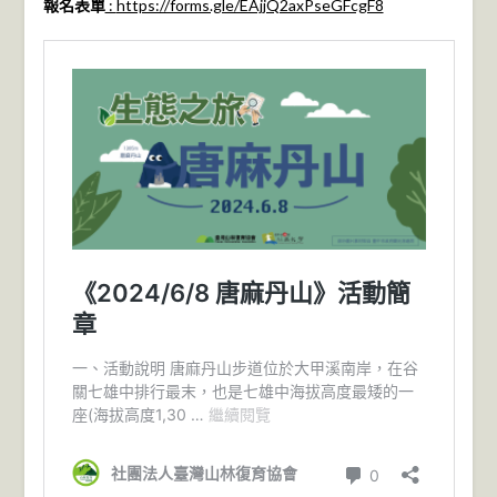
報名表單
:
https://forms.gle/EAjjQ2axPseGFcgF8