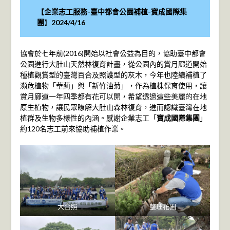
【企業志工服務-
臺中都會公園補植-寶成國際集
團
】
2024/4/16
協會於七年前(2016)開始以社會公益為目的，協助臺中都會
公園進行大肚山天然林復育計畫，從公園內的賞月廊道開始
種植觀賞型的臺灣百合及照護型的灰木，今年也陸續補植了
瀕危植物「華薊」與「新竹油菊」，作為植株保育使用，讓
賞月廊道一年四季都有花可以開，希望透過這些美麗的在地
原生植物，讓民眾瞭解大肚山森林復育，進而認識臺灣在地
植群及生物多樣性的內涵。感謝企業志工「
寶成國際集團
」
約120名志工前來協助補植作業。
大合照
整理花圃