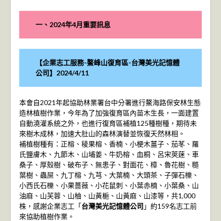
一、2024年4月重要訊息
【企業志工服務-鰲峰山復育區-台灣美光記憶體
公司】2024/4/11
本會自2021年起協助林業署台中分署進行鰲海路保安林生態
造林植樹作業，今年為了加強復育區內苗木生長，一面建置
自動澆灌系統之外，也進行復育區補植125種樹種，期待未
來樹木成林，加速大肚山的森林演替並恢復天然林相。
補植樹種有：正榕、稜果榕、香楠、小梗木薑子、茄苳、羅
氏鹽膚木、九節木、山埔姜、牛奶榕、血桐、呂宋莢蒾、車
桑子、厚殼樹、破布子、無患子、對面花、樟、魯花樹、糙
葉樹、蟲屎、九丁榕、九芎、大葉楠、大頭茶、子彈石櫟、
小西氏石櫟、小果薔薇、小花鼠刺、小葉赤楠、小葉桑、山
油麻、山芙蓉、山柚、山黃梔、山黃麻、山漆等，共1,000
株，感謝企業志工「
台灣美光記憶體公司
」約159名志工前
來協助植樹作業。