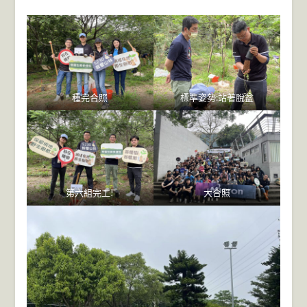
種完合照
標準姿勢:站著脫盆
第六組完工!
大合照