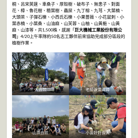
桐、呂宋莢蒾、車桑子、厚殼樹、破布子、無患子、對面
花、樟、魯花樹、糙葉樹、蟲屎、九丁榕、九芎、大葉楠、
大頭茶、子彈石櫟、小西氏石櫟、小果薔薇、小花鼠刺、小
葉赤楠、小葉桑、山油麻、山芙蓉、山柚、山黃梔、山黃
麻、山漆等，共1,500株，感謝「
巨大機械工業股份有限公
司
」4/20上午率隊約50名志工夥伴前來協助完成部分區段的
植樹作業。
大合照
老師說要深蹲
山頂合照
小苗好好長大