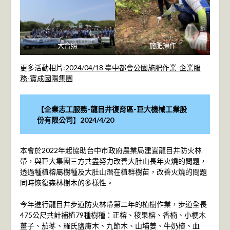
大合照
施肥操作
更多活動相片:
2024/04/18 臺中都會公園施肥作業-企業服
務-寶成國際集團
【企業志工服務-龍目井復育區-
巨大機械工業股
份有限公司
】
2024/4/20
本會於2022年起協助台中市政府農業局建置龍目井防火林
帶，與巨大集團三方共盡努力改善大肚山長年火燒的問題，
透過種植榕屬樹種及大肚山潛在植群樹苗，改善火燒的問題
同時恢復森林樹木的多樣性。
今年進行龍目井步道防火林帶第二年的植樹作業，步道全長
475公尺共計補植79種樹種：正榕、稜果榕、香楠、小梗木
薑子、茄苳、羅氏鹽膚木、九節木、山埔姜、牛奶榕、血