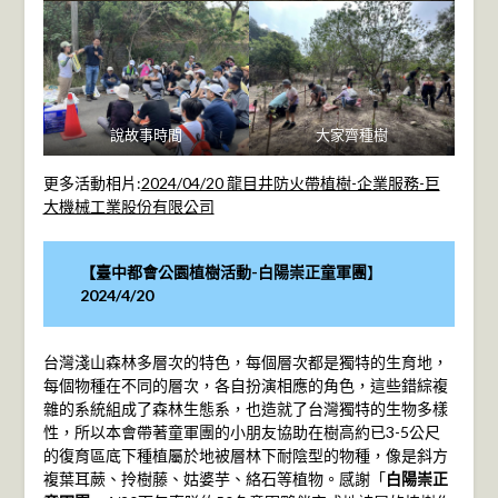
說故事時間
大家齊種樹
更多活動相片:
2024/04/20 龍目井防火帶植樹-企業服務-巨
大機械工業股份有限公司
【
臺中都會公園植樹活動-白陽崇正童軍團
】
2024/4/20
台灣淺山森林多層次的特色，每個層次都是獨特的生育地，
每個物種在不同的層次，各自扮演相應的角色，這些錯綜複
雜的系統組成了森林生態系，也造就了台灣獨特的生物多樣
性，所以本會帶著童軍團的小朋友協助在樹高約已3-5公尺
的復育區底下種植屬於地被層林下耐陰型的物種，像是斜方
複葉耳蕨、拎樹藤、姑婆芋、絡石等植物。感謝「
白陽崇正