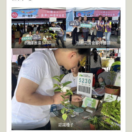
擺攤推廣5230
謝謝同濟會夥伴邀請
認識種子