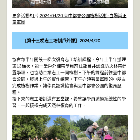
樹苗喝水囉
聽故事時間
更多活動相片:
2024/04/20 臺中都會公園植樹活動-白陽崇正
童軍團
【
第十三梯志工培訓戶外課】2024/4/20
協會每半年開設一梯次復育志工培訓課程，今年上半年辦理
第13梯次，第一堂戶外課帶學員前往龍目井認識防火林帶建
置學理，也協助企業志工一同植樹。下午的課程前往臺中都
會公園，經過上午的實作練習，下午亦領著童軍團的小朋友
完成植樹作業，讓學員認識協會與臺中都會公園的復育歷
程。
接下來的志工培訓還有五堂課，希望讓學員透過系統性的學
習，一起接棒完成天然林復育的工作。