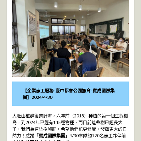
【企業志工服務-
臺中都會公園撫育-寶成國際集
團
】
2024/4/30
大肚山植群復育計畫，六年前（2018）種植的第一個生態樹
島，到2024年已經有145種物種，而目前這些樹已經長大
了，我們為這些樹施肥，希望他們能更健康，發揮更大的自
然力！感謝「
寶成國際集團
」4/30率隊約120名志工夥伴前