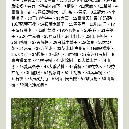
及物候，共有59種樹木如下：1構樹、2山黃麻、3三腳鱉、4
臺灣山桂花、5羅氏鹽膚木、6江某、7黃杞、8瓜馥木、9小
葉樹杞、10玉山紫金牛、11大青、12臺灣天仙果(羊奶頭) 、
13短尾葉石櫟、14長葉木薑子、15頷垂豆、16狗骨仔、17
子彈石櫟(柯) 、18紅葉樹、19密毛冬青、20白臼、21白匏
子、22小葉赤楠、23厚殼桂、24山紅柿、25山月桃(仔) 、
26山豬肝、27火燒柯、28白新木薑子、29薯豆、30大頭
茶、31木荷、32九節木、33灰木科(白狗)?、34墨點櫻桃、
35水金京、36楊梅、37香桂、38野桐、39臺灣紅豆樹、40
裏白饅頭果、41賊仔樹、42水錦樹、43大葉木犀、44山
漆、45菱葉衛矛、46大葉苦槠、47香楠、48柏拉木、49秀
柱花、50山龍眼、51鬼紫珠、52山胡椒、53茜草樹、54三
斗石櫟、55烏皮九芎、56小西氏石櫟、57雞屎樹、58山黃
梔、59圓葉雞屎樹。