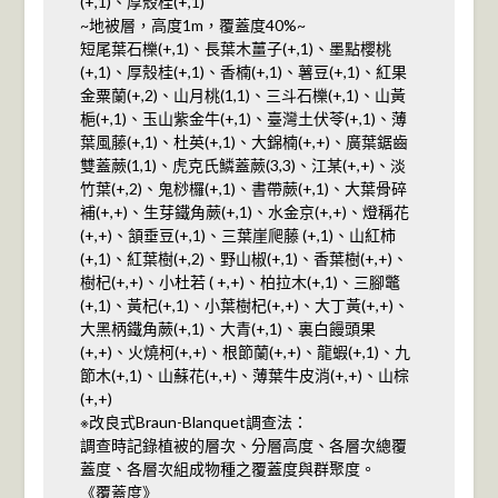
(+,1)、厚殼桂(+,1)
~地被層，高度1m，覆蓋度40%~
短尾葉石櫟(+,1)、長葉木薑子(+,1)、墨點櫻桃
(+,1)、厚殼桂(+,1)、香楠(+,1)、薯豆(+,1)、紅果
金粟蘭(+,2)、山月桃(1,1)、三斗石櫟(+,1)、山黃
梔(+,1)、玉山紫金牛(+,1)、臺灣土伏苓(+,1)、薄
葉風藤(+,1)、杜英(+,1)、大錦楠(+,+)、廣葉鋸齒
雙蓋蕨(1,1)、虎克氏鱗蓋蕨(3,3)、江某(+,+)、淡
竹葉(+,2)、鬼桫欏(+,1)、書帶蕨(+,1)、大葉骨碎
補(+,+)、生芽鐵角蕨(+,1)、水金京(+,+)、燈稱花
(+,+)、頷垂豆(+,1)、三葉崖爬藤 (+,1)、山紅柿
(+,1)、紅葉樹(+,2)、野山椒(+,1)、香葉樹(+,+)、
樹杞(+,+)、小杜若 ( +,+)、柏拉木(+,1)、三腳鼈
(+,1)、黃杞(+,1)、小葉樹杞(+,+)、大丁黃(+,+)、
大黑柄鐵角蕨(+,1)、大青(+,1)、裏白饅頭果
(+,+)、火燒柯(+,+)、根節蘭(+,+)、龍蝦(+,1)、九
節木(+,1)、山蘇花(+,+)、薄葉牛皮消(+,+)、山棕
(+,+)
※改良式Braun-Blanquet調查法：
調查時記錄植被的層次、分層高度、各層次總覆
蓋度、各層次組成物種之覆蓋度與群聚度。
《覆蓋度》