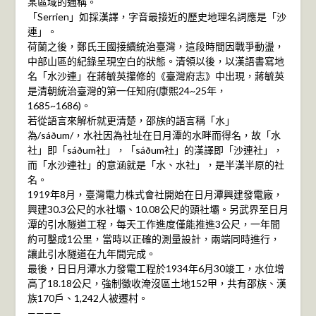
某區域的通稱。
「Serrien」如採漢譯，字音最接近的歷史地理名詞應是「沙
連」。
荷蘭之後，鄭氏王國接續統治臺灣，這段時間因戰爭動盪，
中部山區的紀錄呈現空白的狀態。清領以後，以漢語書寫地
名「水沙連」在蔣毓英攥修的《臺灣府志》中出現，蔣毓英
是清朝統治臺灣的第一任知府(康熙24~25年，
1685~1686)。
若從語言來解析就更清楚，邵族的語言稱「水」
為/sáðum/，水社因為社址在日月潭的水畔而得名，故「水
社」即「sáðum社」，「sáðum社」的漢譯即「沙連社」，
而「水沙連社」的意涵就是「水、水社」，是半漢半原的社
名。
1919年8月，臺灣電力株式會社開始在日月潭興建發電廠，
興建30.3公尺的水社壩、10.08公尺的頭社壩。另武界至日月
潭的引水隧道工程，每天工作進度僅能推進3公尺，一年間
約可鑿成1公里，當時以正確的測量設計，兩端同時進行，
讓此引水隧道在九年間完成。
最後，日日月潭水力發電工程於1934年6月30竣工，水位增
高了18.18公尺，強制徵收淹沒區土地152甲，共有邵族、漢
族170戶、1,242人被遷村。
————