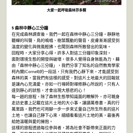
大家一起呼吸森林芬多精
§ 森林中靜心三分鐘
在完成森林調查後，我們一起在森林中靜心三分鐘，靜靜地
聽蟬的叫聲、鳥的鳴唱、樹葉飄動的聲音，皮膚漸漸感受到
溫度的變化與微風輕拂，也聞到森林所散發出的氣味。
回程時，大家分享心得，許多人對這三分鐘印象深刻。
面對環境生態的開發與破壞，很多人覺得自身無能為力，藉
由「森林中靜心三分鐘」，我們分享了知名的自然教育學家
柯內爾(Cornell)的一段話，只有我們心靜下來，才能感受到
森林的美，當我們有這樣的感受，對這片土地最大的回報就
是讓內心充滿愛。亦如一行禪師對禪修靜心所說的，只有人
達到靜心的狀態，才會出現大慈悲的心！
每一趟的旅程，除了森林生態學知識面的瞭解外，亦可親身
走訪史書上記載在這片土地的大小事，讓讀萬卷書，真的行
萬里路，我們也可用腳一步一步來丈量自己所生所長的這片
土地，也讓自己靜下心來，細細看看這片土地的美，最後再
給她溫暖與愛的擁抱。
這樣的旅程透過每位參與者，將為社會不斷帶來正面的力