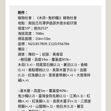
附件：
植物社會：《木荷─鬼桫欏)》植物社會
地點：南投日月潭伊達邵步道水蛙仔頭
坡度10°；坡向252°
海拔高度：768m
樣區面積：10m×10m
座標：N23.857809. E120.936786
備註：
調查：陳欣一；紀錄：黃香容
~樹冠層，高度14m，覆蓋度85%~
木荷( 3,+)、短尾葉石櫟(2,1)、薯豆(2,1)、香楠
(1,+)、墨點櫻桃(2,1)、長葉木薑子(3,1)、血藤
(1,2)、紅珠藤(2,2)、垂葉書帶蕨(+,+)、大葉骨碎
補(+,+)
~灌木層，高度5m，覆蓋度40%~
鬼沙欏(2,2)、臺灣金狗毛蕨(2,1)、江某(+,1)、紅
楠(+,+)、紅珠藤(+,1)、長葉木薑子(+,1)、三葉崖
爬藤(+,+)、山龍眼(+,1)、柏拉木(1,2)、薯豆