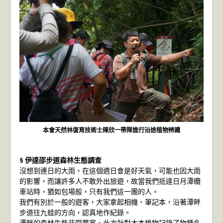
本會天然林復育技術士陳欣一帶隊進行沿途植物辨識
§ 伊達邵步道森林生態調查
沒想到連日的大雨，在這個週日會是好天氣，可能也因大雨
的影響，而讓許多人不敢外出旅遊，故當我們抵達日月潭纜
車站時，猶如包場般，只有我們這一團的人。
我們有別於一般的遊客，大家拿起相機、筆記本，沿著潭畔
步道往九蛙的方向，認真地作紀錄。
潭畔的森林生態非常豐富，此次針對木本植物記錄了物種名