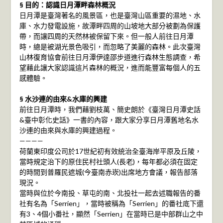
§ 目的：認識日月潭畔森林概況
日月潭是臺灣著名的風景區，也是臺灣山區重要的濕地、水
庫、水力發電設施，故潭畔四周的山坡地大部分被劃為保護
帶，而讓四周的天然林被保留下來。但一般人前往日月潭
時，總是被湖光景色吸引，而忽略了美麗的森林。此次臺灣
山林復育協會前往日月潭伊達邵步道進行森林生態調查，希
望藉此讓大家認識這片森林的概況，進而能豐富每個人的五
感體驗。
§ 水沙連的由來&水庫的興建
前往日月潭時，我們藉劉枝萬、簡史朗於《臺灣日月潭史話
&臺中彰化史話》一書的內容，跟大家分享日月潭舊地名水
沙連的由來與水庫的興建過程。
————
荷蘭東印度公司於17世紀初有效統治全臺海岸平原及丘陵，
當時規定治下的原住民村社頭人(長老)，每年都必須在固定
的時間到普羅民遮城(今臺南赤崁)出席地方會議，報告部落
現況。
當時與位於今南投、草屯的南、北投社一起去述職報告的番
社有名為「Serrien」，當時被稱為「Serrien」的番社底下還
有3、4個小番社，顯然「Serrien」在當時已是中部群山之中