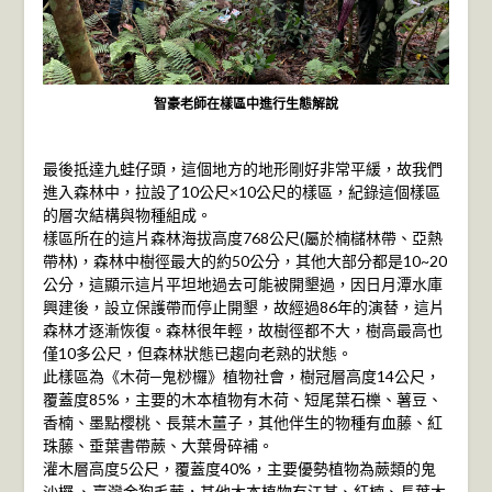
智豪老師在樣區中進行生態解說
最後抵達九蛙仔頭，這個地方的地形剛好非常平緩，故我們
進入森林中，拉設了10公尺×10公尺的樣區，紀錄這個樣區
的層次結構與物種組成。
樣區所在的這片森林海拔高度768公尺(屬於楠櫧林帶、亞熱
帶林)，森林中樹徑最大的約50公分，其他大部分都是10~20
公分，這顯示這片平坦地過去可能被開墾過，因日月潭水庫
興建後，設立保護帶而停止開墾，故經過86年的演替，這片
森林才逐漸恢復。森林很年輕，故樹徑都不大，樹高最高也
僅10多公尺，但森林狀態已趨向老熟的狀態。
此樣區為《木荷─鬼桫欏》植物社會，樹冠層高度14公尺，
覆蓋度85%，主要的木本植物有木荷、短尾葉石櫟、薯豆、
香楠、墨點櫻桃、長葉木薑子，其他伴生的物種有血藤、紅
珠藤、垂葉書帶蕨、大葉骨碎補。
灌木層高度5公尺，覆蓋度40%，主要優勢植物為蕨類的鬼
沙欏 、臺灣金狗毛蕨，其他木本植物有江某、紅楠、長葉木