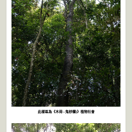
此樣區為《木荷─鬼桫欏)》植物社會