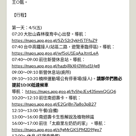
王O甄。
【行程】
第一天：4/5(五)
07:20 大肚山森林復育中心出發。導航：
https://maps.app.goo.gl/SZr52r3ykH5TFfuZ9
07:40 台中高鐵接人(站區二路，遊覽車臨停區)。導航：
https://maps.app.goo.gl/wf5oU1EqAaJtntLeA
07:40～09:00 前往新營休息站。導航：
https://maps.app.goo.gl/hazbjRkXH3Wsd1Hg8
09:00～09:10 新營休息站(廁所)
09:10～10:20 楠梓運動場公有停車場(接人)。
請夥伴們務必
提前10:00抵達候車
導航：
https://maps.app.goo.gl/fvShpJEs43SmmQGQ6
10:20～12:10 前往南迴壽卡。導航：
https://maps.app.goo.gl/E2Grj8n7ia8o3pB27
12:10～13:00 午餐(自備)
13:00～16:00 南迴壽卡生態解說及植物辨識
16:00～17:00 前往「太麻里左奶奶的家」。導航：
https://maps.app.goo.gl/s9gMrGK5PM2D9fgo7
17:00～休息 (住宿含晚餐)