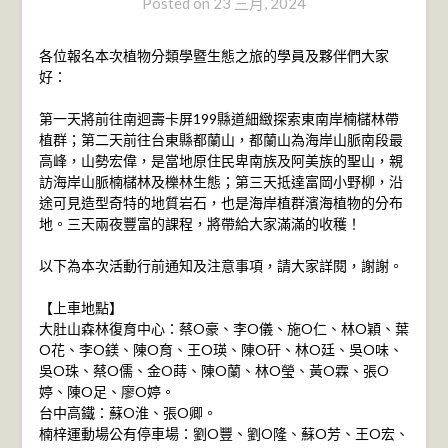
Posted on
23 三月, 2024
各位報名本次植物分類學暨生態之旅的學員及夥伴們大家
好：
第一天將前往南迴壽卡屏199縣道細緻探索東南岸楠櫧林帶
植群；第二天前往台東縣都蘭山，都蘭山為海岸山脈南段最
高峰，山勢宏偉，是當地原住民卑南族及阿美族的聖山，親
訪海岸山脈楠櫧林及櫟林生態；第三天抵達富岡小野柳，沿
途可見造型奇特的地質岩石，也是海岸植群濱海植物的分布
地。三天兩夜豐富的課程，將帶給大家滿滿的收穫！
以下為本次活動行前通知及注意事項，請大家詳閱，謝謝。
【上車地點】
大肚山森林復育中心：蔡O豪、李O儀、施O仁、林O穎、葉
O花、李O鎂、陳O育、王O瑛、陳O矸、林O廷、吳O味、
吳O珠、蔡O儒、金O蒔、陳O蘭、林O瑩、黃O霖、張O
婷、陳O足、廖O婷。
台中高鐵：蘇O淮、張O卿。
楠梓運動場公有停車場：劉O豐、劉O隆、蘇O芳、王O宏、