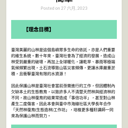
Posted on
27 六月, 2023
【理念目標】
臺灣美麗的山林是這個島嶼眾多生命的依託，亦是人們重要
的維生系統。數十年來，臺灣社會為了經濟的發展，造成山
林受到嚴重的破壞，再加上全球暖化，讓乾旱、暴雨等極端
氣候頻繁出現，土石流導致山區災害頻傳，更讓水庫嚴重淤
積，且衝擊臺灣有限的水資源！
因此保護山林是臺灣社會當前亟需進行的工作，但因體制內
欠缺本土的生態教育，以致許多人不清楚天然林與經濟林的
不同，故山林復育的結果常造成「事倍功半」，甚至對山林
產生二度傷害，因此本會與臺中市海線社區大學長年合作
「天然林復育(生態造林)工作坊」，培植更多種籽講師一同
來為保護山林而努力。