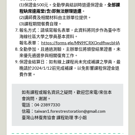
(1)保證金500元。全勤學員結訓時退還保證金，
全部課
程缺席達兩堂(含)即無法辦理退還
。
(2)講師費及相關材料由主辦單位提供。
(3)課程期間餐費自理。
報名方式：請填寫報名表單，此資料將同步作為臺中市
海線社區大學之學員基本資料。
報名表單：
https://forms.gle/MN9fCRXQndfhwcbHA
全勤參加，且通過測驗，主辦單位將頒發結業證書，未
來優先遴選參與相關復育工作。
保證金結算日：如有線上課程尚未完成補課之學員，最
晚請於2024/1/12前完成補課，以免影響課程保證金退
費作業。
如有課程或報名資訊之疑問，歡迎您來電/來信本
會詢問，謝謝。
電話：04-23897330
信箱：
taiwan1.forestrestoration@gmail.com
臺灣山林復育協會 課程助理 李小姐