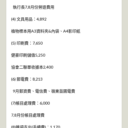
執行長7,8月份勞退費用
(4) 文具用品：4,892
植物標本用A3資料夾&內袋、A4影印紙
(5) 印刷費：7,650
健豪印刷儲值5,250
協會二聯單收據本2,400
(6) 郵電費：8,213
9月郵資費、電信費、嶺東苗圃電費
(7)帳目處理費：6,000
7,8月份帳目處理費
(8)雜項支出(手續費)：1,170