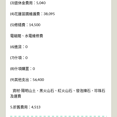
(3)退休金費用：5,040
(4)花蓮苗圃維護費：38,095
(5)修繕費：14,500
電磁閥、水電維修費
(6)進貨：0
(7)什項：0
(8)什項購置：0
(9)其他支出：56,400
資材-陽明山土、黑火山石、紅火山石、發泡煉石、珍珠石
及運費
5.折舊費用：4,513