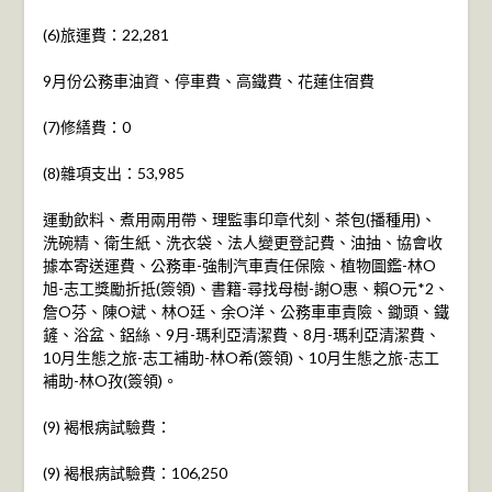
(6)旅運費：22,281
9月份公務車油資、停車費、高鐵費、花蓮住宿費
(7)修繕費：0
(8)雜項支出：53,985
運動飲料、煮用兩用帶、理監事印章代刻、茶包(播種用)、
洗碗精、衛生紙、洗衣袋、法人變更登記費、油抽、協會收
據本寄送運費、公務車-強制汽車責任保險、植物圖鑑-林O
旭-志工獎勵折抵(簽領)、書籍-尋找母樹-謝O惠、賴O元*2、
詹O芬、陳O斌、林O廷、余O洋、公務車車責險、鋤頭、鐵
鏟、浴盆、鋁絲、9月-瑪利亞清潔費、8月-瑪利亞清潔費、
10月生態之旅-志工補助-林O希(簽領)、10月生態之旅-志工
補助-林O孜(簽領)。
(9) 褐根病試驗費：
(9) 褐根病試驗費：106,250