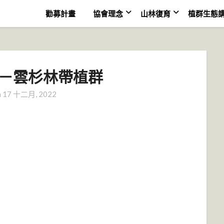
勸募計畫
協會理念
山林復育
植群生態
杉－雲杉林帶植群
n
17 十二月, 2022