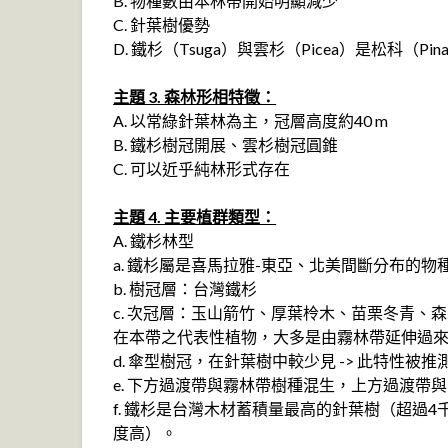
B. 物種數由本林帶開始明顯減少
C. 針葉樹優勢
D. 鐵杉（Tsuga）與雲杉（Picea）是松科（Pina
主題 3. 森林形相特徵：
A. 以常綠針葉林為主，冠層高度約40 m
B. 鐵杉樹冠開展、雲杉樹冠圓錐
C. 可以近乎純林形式存在
主題 4. 主要植群類型：
A. 鐵杉林型
a. 鐵杉屬是喜馬拉雅-東亞、北美間斷分布的
b. 樹冠層：台灣鐵杉
c. 次冠層：玉山箭竹、厚葉柃木、苗栗冬青、
在本帶之代表性植物，大多是由霧林帶延伸過
d. 傘型樹冠，在針葉樹中較少見 -> 此特性
e. 下方過渡帶與霧林帶樹種混生，上方過渡帶
f. 鐵杉是台灣木材蓄積量最高的針葉樹（超過4
度高）。