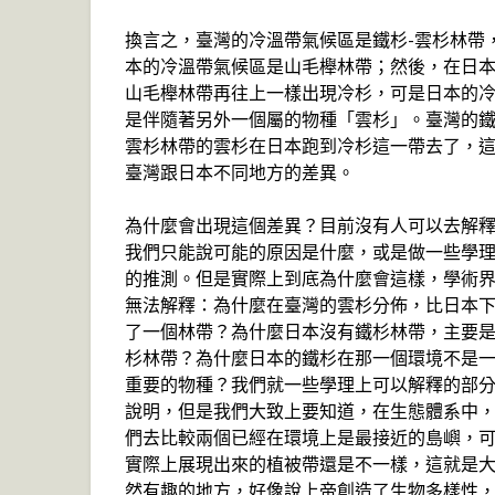
換言之，臺灣的冷溫帶氣候區是鐵杉-雲杉林帶
本的冷溫帶氣候區是山毛櫸林帶；然後，在日
山毛櫸林帶再往上一樣出現冷杉，可是日本的
是伴隨著另外一個屬的物種「雲杉」。臺灣的鐵
雲杉林帶的雲杉在日本跑到冷杉這一帶去了，
臺灣跟日本不同地方的差異。
為什麼會出現這個差異？目前沒有人可以去解
我們只能說可能的原因是什麼，或是做一些學
的推測。但是實際上到底為什麼會這樣，學術
無法解釋：為什麼在臺灣的雲杉分佈，比日本
了一個林帶？為什麼日本沒有鐵杉林帶，主要
杉林帶？為什麼日本的鐵杉在那一個環境不是
重要的物種？我們就一些學理上可以解釋的部
說明，但是我們大致上要知道，在生態體系中
們去比較兩個已經在環境上是最接近的島嶼，
實際上展現出來的植被帶還是不一樣，這就是
然有趣的地方，好像說上帝創造了生物多樣性