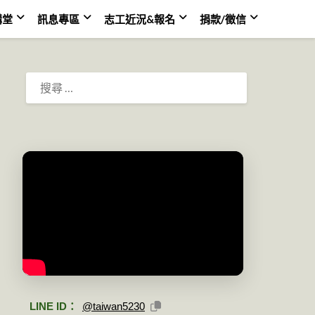
講堂
訊息專區
志工近況&報名
捐款/徵信
搜
尋：
LINE ID：
@taiwan5230