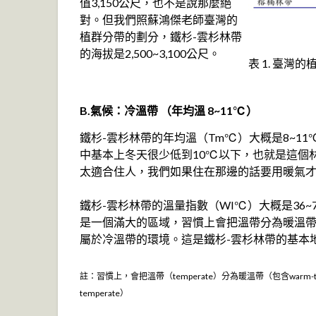
值3,150公尺，也不是說那麼絕
對。但我們照蘇鴻傑老師臺灣的
植群分帶的劃分，鐵杉-雲杉林帶
的海拔是2,500~3,100公尺。
表 1. 臺灣的
B.氣候：冷溫帶 （年均溫 8~11℃）
鐵杉-雲杉林帶的年均溫（Tm℃）大概是8~1
中基本上冬天很少低到10℃以下，也就是這個
太適合住人，我們如果住在那邊的話要用暖氣
鐵杉-雲杉林帶的溫量指數（WI℃）大概是36~72
是一個滿大的區域，習慣上會把溫帶分為暖溫
屬於冷溫帶的環境。這是鐵杉-雲杉林帶的基本
註：習慣上，會把溫帶（temperate）分為暖溫帶（包含warm-temper
temperate）