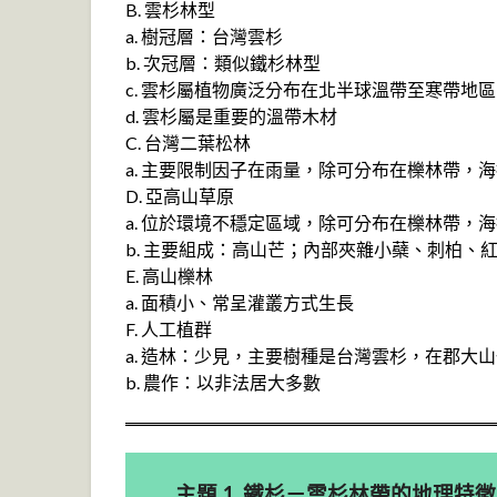
B. 雲杉林型
a. 樹冠層：台灣雲杉
b. 次冠層：類似鐵杉林型
c. 雲杉屬植物廣泛分布在北半球溫帶至寒帶地
d. 雲杉屬是重要的溫帶木材
C. 台灣二葉松林
a. 主要限制因子在雨量，除可分布在櫟林帶，
D. 亞高山草原
a. 位於環境不穩定區域，除可分布在櫟林帶，
b. 主要組成：高山芒；內部夾雜小蘗、刺柏、
E. 高山櫟林
a. 面積小、常呈灌叢方式生長
F. 人工植群
a. 造林：少見，主要樹種是台灣雲杉，在郡大
b. 農作：以非法居大多數
主題 1. 鐵杉－雲杉林帶的地理特徵