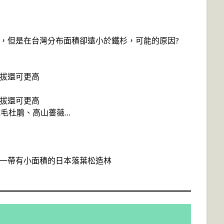
區，但是在台灣分布面積卻遠小於鐵杉，可能的原因?
海拔還可更高
海拔還可更高
紅毛杜鵑、高山薔薇…
山一帶有小面積的日本落葉松造林