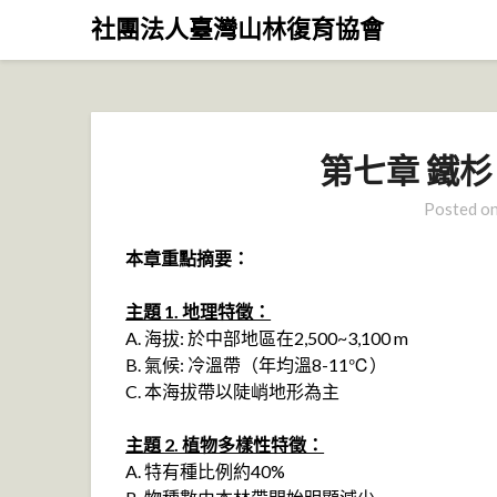
Skip
社團法人臺灣山林復育協會
to
content
第七章 鐵
Posted o
本章重點摘要：
主題 1. 地理特徵：
A. 海拔: 於中部地區在2,500~3,100 m
B. 氣候: 冷溫帶（年均溫8-11℃）
C. 本海拔帶以陡峭地形為主
主題 2. 植物多樣性特徵：
A. 特有種比例約40%