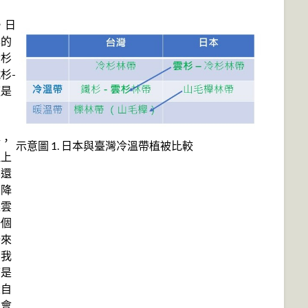
，日
本的
冷杉
杉-
這是
釋，
示意圖 1. 日本與臺灣冷溫帶植被比較
理上
界還
下降
是雲
一個
分來
，我
可是
大自
，會