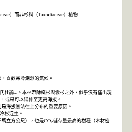
ceae）而非杉科（Taxodiaceae）植物
物種，喜歡寒冷潮濕的氣候。
森氏杜鵑…。本林帶除鐵杉與雲杉之外，似乎沒有僅出現
來，或是可以延伸至更高海拔。
被推測是海拔無法往上分布的重要原因。
與冷杉混生。
千萬立方公尺），也是CO
儲存量最高的樹種（木材密
2