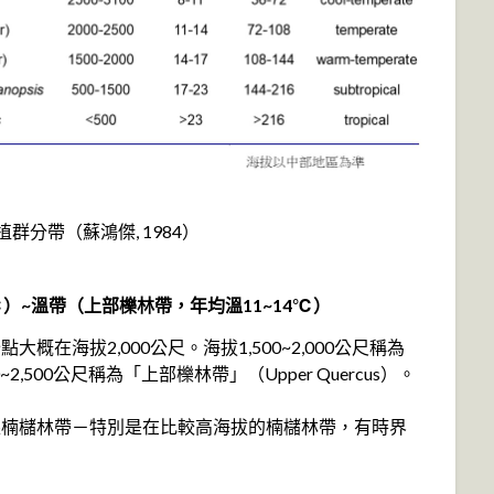
的植群分帶（蘇鴻傑, 1984）
℃）~溫帶（上部櫟林帶，年均溫11~14℃）
在海拔2,000公尺。海拔1,500~2,000公尺稱為
0~2,500公尺稱為「上部櫟林帶」（Upper Quercus）。
跟楠櫧林帶－特別是在比較高海拔的楠櫧林帶，有時界