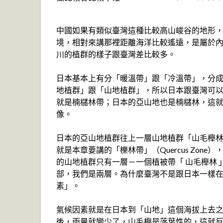
中國如果有類似臺灣這種比較高山峻谷的地形
境，相對來講那裡距離海洋比較遙遠，是屬於
川的植群的樣子跟臺灣差比較多。
日本基本上有分「暖溫帶」跟「冷溫帶」，分
地植群」跟「山地植群」，所以日本跟臺灣可
就是楠櫧林帶；日本的亞山地也是楠櫧林，這
像。
日本的亞山地植群往上一層山地植群「山毛櫸林帶」
就是本章要講的「櫟林帶」（Quercus Zo
的山地植群只有一層－一個植被帶「 山毛櫸林 」
部，我們是兩層。為什麼臺灣不是跟日本一樣
素」。
氣候因素就是在日本到「山地」這個海拔上去
後，雨量就變少了，山毛櫸是落葉性的，這就