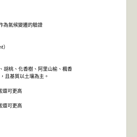
；作為氣候變遷的驗證
nt）
榆、胡桃、化香樹、阿里山榆、楓香
地，且基質以土壤為主。
拔還可更高
拔還可更高