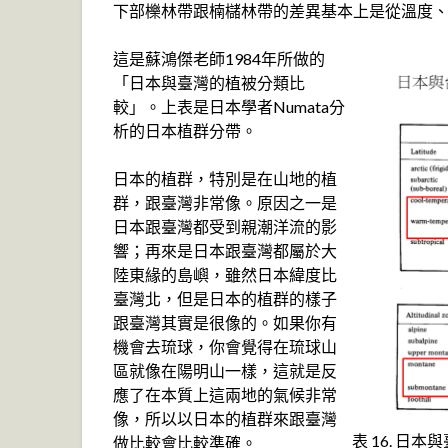
下部櫟林帶跟楠櫧林帶的差異基本上是從溫度
這是蘇鴻傑老師1984年所做的
「日本與臺灣的植被分類比
較」。上表是日本學者Numata分
析的日本植群分帶。
日本的植群，特別是在山地的植
群，跟臺灣非常像。原因之一是
日本跟臺灣都受到親潮洋流的影
響；再來是日本跟臺灣都屬於大
陸東緣的島嶼，雖然日本緯度比
臺灣北，但是日本的植群的樣子
跟臺灣其實是很像的。如果你有
機會去琉球，你會覺得在琉球山
區就像在陽明山一樣，這就是反
應了在本質上這兩地的氣候非常
像，所以以日本的植群來跟臺灣
表 16. 日
做比較會比較準確。