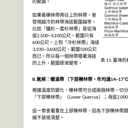
的範圍。
如果看櫟林帶再往上的林帶，會
發現越冷的林帶海拔範圍越窄。
比如「鐵杉－雲杉林帶」是從海
拔2,500~3,100公尺，範圍只有
600公尺。上到「冷杉林帶」海拔
3,100~3,600公尺，範圍500公尺
而已。所以每一個林帶隨著海拔
表 15. 臺灣
的上升，範圍逐漸變窄。
B.氣候：暖溫帶 （下部櫟林帶，年均溫14~17
根據溫度的變化，櫟林帶可分成兩個林帶，切分點大概
「下部櫟林帶」（Lower Quercus）；海拔2,00
這一章會著重在上部櫟林帶，因為下部櫟林帶
線不是很清楚。