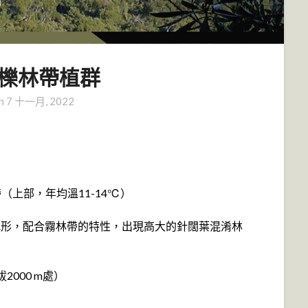
 櫟林帶植群
on
7 十一月, 2022
溫帶（上部，年均溫11-14℃）
緩起伏地形，配合霧林帶的特性，出現高大的針闊葉混淆林
2000 m處）
）