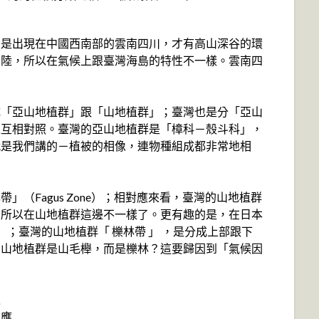
，是出現在中國西南部的雲南四川，才有高山深谷的環
內陸，所以在氣候上跟臺灣海島的特性不一樣。雲南四
成「亞山地植群」跟「山地植群」；臺灣也是分「亞山
以互相對照。臺灣的亞山地植群是「樟科－殼斗科」，
就是我們講的－植被的相像，連物種組成都非常地相
（Fagus Zone）；相對應來看，臺灣的山地植群
ne），所以在山地植群這邊不一樣了。更有趣的是，在日本
 ；臺灣的山地植群「 櫟林帶 」 ，是分成上部跟下
在山地植群是山毛櫸，而是櫟林？這要歸因到「氣候因
之
反應