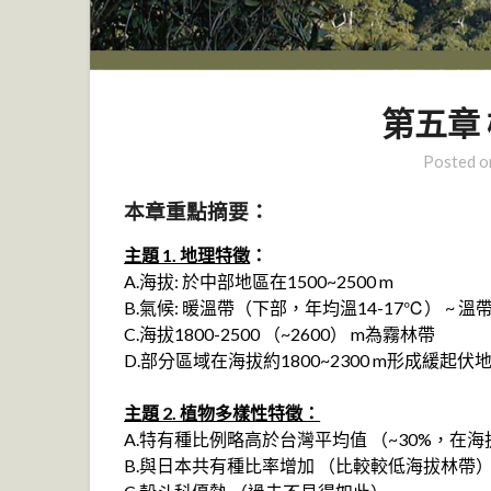
第五章
Posted 
本章重點摘要：
主題 1. 地理特徵
：
A.海拔: 於中部地區在1500~2500 m
B.氣候: 暖溫帶（下部，年均溫14-17℃） ~ 
C.海拔1800-2500 （~2600） m為霧林帶
D.部分區域在海拔約1800~2300 m形成
主題 2. 植物多樣性特徵：
A.特有種比例略高於台灣平均值 （~30%，在海拔
B.與日本共有種比率增加 （比較較低海拔林帶