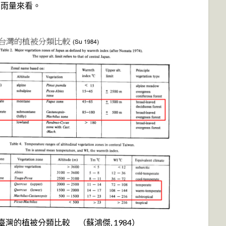
、雨量來看。
本與臺灣的植被分類比較 （蘇鴻傑, 1984）