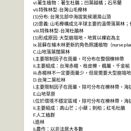
vi.著生植物：著生杜鵑；凹葉越橘；石吊蘭
vii.特殊林型-台灣山毛櫸林
(1)分布: 台灣北部中海拔氣候潮濕山頂
(2)意義: 山毛櫸構成北半球主要的溫帶落葉林
viii.特殊林型-台灣杜鵑林
(1)形成原因: 大型崩塌地，地質以裸岩為主
ix.苔蘚在檜木林更新的角色照護植物（nurse pla
C.山地落葉闊葉林
i.主要限制因子在雨量，可分布在整個櫟林帶
ii.主要組成：台灣赤楊、栓皮櫟、楓屬、千金
iii.赤楊林不一定要雨量少，但是需要大型崩塌
D.台灣二葉松林
i.主要限制因子在雨量，除可分布在櫟林帶，海
E.山地草原
i.位於環境不穩定區域，除可分布在櫟林帶，海
ii.主要組成：高山芒；小蘗；刺柏；紅毛杜鵑
F.人工植群
i.造林
ii.農作：以非法居大多數