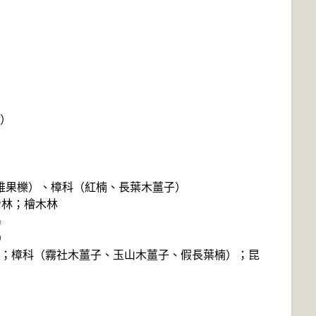
異）
、錐果櫟）、樟科（紅楠、長葉木薑子）
混淆林；檜木林
島
）
櫟）；樟科（霧社木薑子、玉山木薑子、假長葉楠）；昆