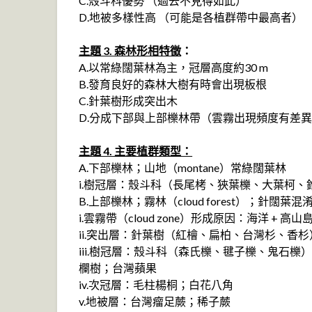
C.殼斗科優勢 （過去不見得如此）
D.地被多樣性高 （可能是各植群帶中最高者）
主題 3. 森林形相特徵
：
A.以常綠闊葉林為主，冠層高度約30 m
B.發育良好的森林大樹有時會出現板根
C.針葉樹形成突出木
D.分成下部與上部櫟林帶（雲霧出現頻度有差
主題 4. 主要植群類型：
A.下部櫟林；山地（montane）常綠闊葉林
i.樹冠層：殼斗科（長尾栲、狹葉櫟、大葉柯
B.上部櫟林；霧林（cloud forest）；針闊葉
i.雲霧帶（cloud zone）形成原因：海洋 + 高山
ii.突出層：針葉樹（紅檜、扁柏、台灣杉、香杉
iii.樹冠層：殼斗科（森氏櫟、毽子櫟、鬼石
欄樹；台灣蘋果
iv.次冠層：毛柱楊桐；白花八角
v.地被層：台灣瘤足蕨；稀子蕨