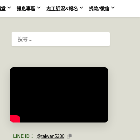
講堂
訊息專區
志工近況&報名
捐款/徵信
搜
尋：
LINE ID：
@taiwan5230