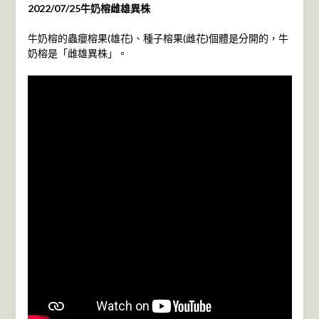
2022/07/25牛奶榕雌雄異株
牛奶榕的蟲癭榕果(雄花)、種子榕果(雌花)個體是分開的，牛
奶榕是「雌雄異株」。