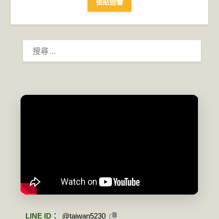
搜
尋：
LINE ID：
@taiwan5230