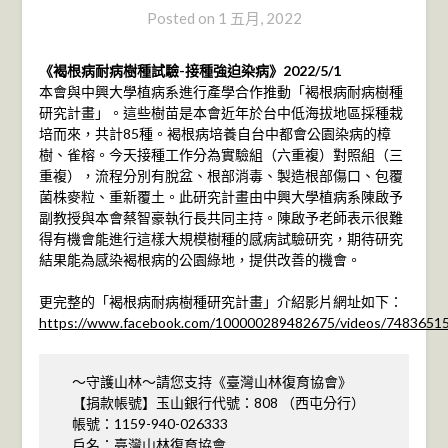
Posted on
1 五月, 2022
《褐根病耐病樹種試驗-接種強迫染病》2022/5/1
本會與中興大學植病系進行產學合作推動「褐根病耐病樹種
研究計畫」。這些樹苗是本會近年於台中低海拔地區採種栽
培而來，共計85種。褐根病培養自台中都會公園染病的樟
樹、雀榕。今天接種工作分為實驗組（六重複）對照組（三
重複），流程分別有脫盆、根部消毒、製造根部傷口、包覆
菌株麥粒、重新覆土。此研究計畫由中興大學植病系陳啟予
副教授與本會蔡智豪執行長共同主持。陳啟予老師表示很難
得有機會能進行這樣大規模樹種的感病試驗研究，期待研究
結果能為感染褐根病的公園綠地，提供改善的機會。
更完整的「褐根病耐病樹種研究計畫」介紹影片網址如下：
https://www.facebook.com/100000289482675/videos/7483651
～守護山林～請您支持《臺灣山林復育協會》
【捐款帳號】玉山銀行代號：808 （西屯分行）
帳號：1159-940-026333
戶名：臺灣山林復育協會