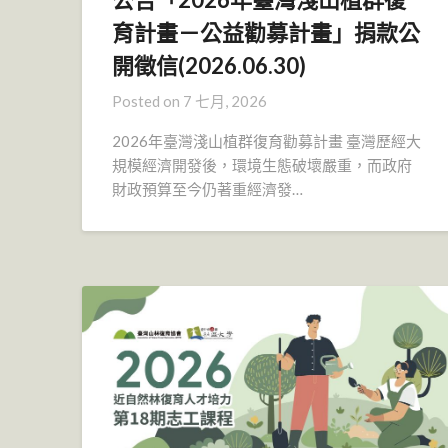
育計畫－公益勸募計畫」捐款公
開徵信(2026.06.30)
Posted on
7 七月, 2026
2026年臺灣淺山植群復育勸募計畫 臺灣歷經大
規模經濟開發後，環境生態破壞嚴重，而政府
財政預算至今仍著重經濟發…