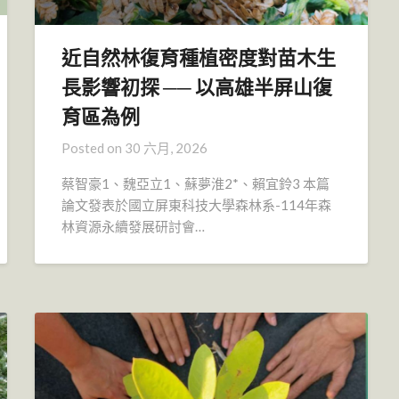
近自然林復育種植密度對苗木生
長影響初探 ── 以高雄半屏山復
育區為例
Posted on
30 六月, 2026
蔡智豪1、魏亞立1、蘇夢淮2*、賴宜鈴3 本篇
論文發表於國立屏東科技大學森林系-114年森
林資源永續發展研討會…