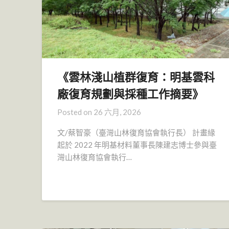
《雲林淺山植群復育：明基雲科
廠復育規劃與採種工作摘要》
Posted on
26 六月, 2026
文/蔡智豪（臺灣山林復育協會執行長） 計畫緣
起於 2022 年明基材料董事長陳建志博士參與臺
灣山林復育協會執行…