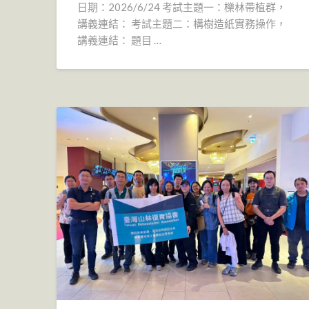
日期：2026/6/24 考試主題一：櫟林帶植群，
講義連結： 考試主題二：構樹造紙實務操作，
講義連結： 題目 …