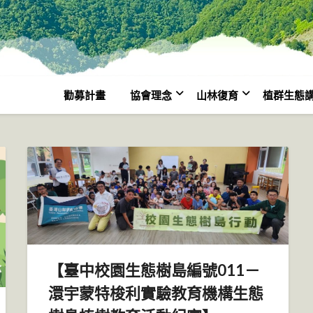
勸募計畫
協會理念
山林復育
植群生態
【臺中校園生態樹島編號011－
澴宇蒙特梭利實驗教育機構生態