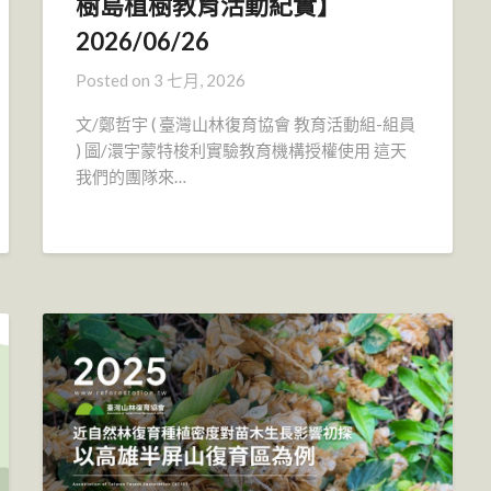
樹島植樹教育活動紀實】
2026/06/26
Posted on
3 七月, 2026
文/鄭哲宇 ( 臺灣山林復育協會 教育活動組-組員
) 圖/澴宇蒙特梭利實驗教育機構授權使用 這天
我們的團隊來…