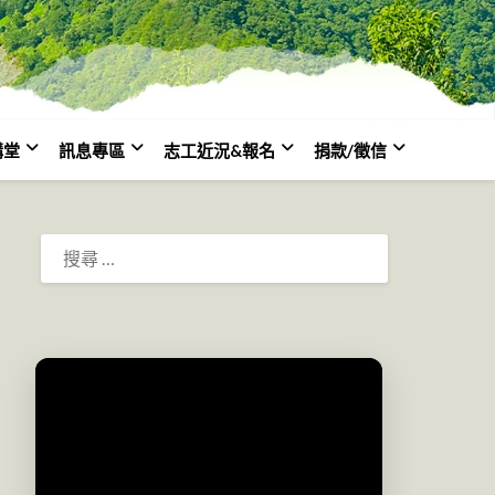
講堂
訊息專區
志工近況&報名
捐款/徵信
搜
尋：