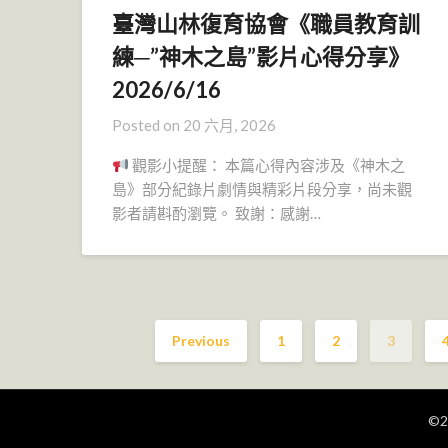
臺灣山林復育協會《職員教育訓
練─”神木之島”影片心得分享》
2026/6/16
Posted on
20 六月, 2026
觀影小提醒： 本篇心得內容涉及《神木之
島》部分紀錄片劇情與精彩片段分享，尚未觀
影者請斟酌瀏覽。 致謝：感謝…
Previous
1
2
3
©