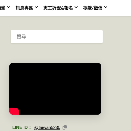
講堂
訊息專區
志工近況&報名
捐款/徵信
搜
尋：
LINE ID：
@taiwan5230