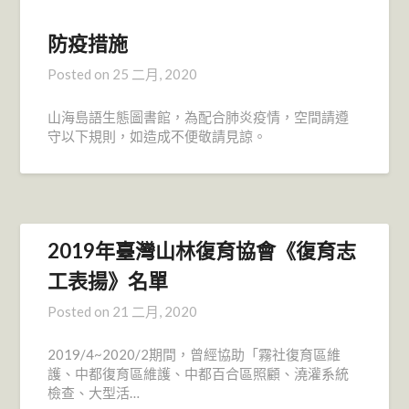
防疫措施
Posted on
25 二月, 2020
山海島語生態圖書館，為配合肺炎疫情，空間請遵
守以下規則，如造成不便敬請見諒。
2019年臺灣山林復育協會《復育志
工表揚》名單
Posted on
21 二月, 2020
2019/4~2020/2期間，曾經協助「霧社復育區維
護、中都復育區維護、中都百合區照顧、澆灌系統
檢查、大型活…