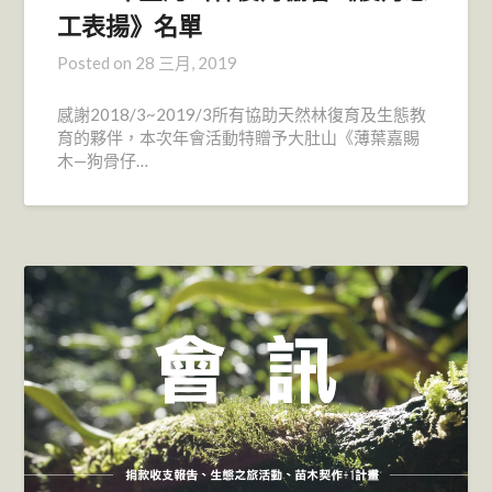
工表揚》名單
Posted on
28 三月, 2019
感謝2018/3~2019/3所有協助天然林復育及生態教
育的夥伴，本次年會活動特贈予大肚山《薄葉嘉賜
木—狗骨仔…