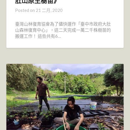
肚山原生樹苗》
Posted on
21 二月, 2020
臺灣山林復育協會為了儘快運作「臺中市政府大肚
山森林復育中心」，這二天完成一萬二千株樹苗的
搬運工作！ 這些共有6…