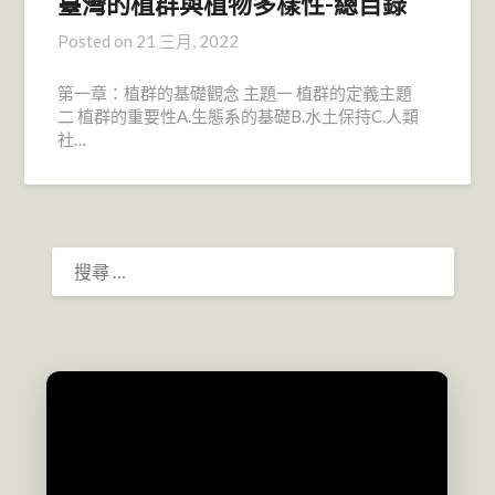
臺灣的植群與植物多樣性-總目錄
Posted on
21 三月, 2022
第一章：植群的基礎觀念 主題一 植群的定義主題
二 植群的重要性A.生態系的基礎B.水土保持C.人類
社…
搜
尋：