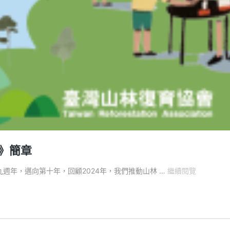
》簡章
臺
週年，邁向第十年，回顧2024年，我們推動山林 …
繼續閱覽
灣
山
林
復
育