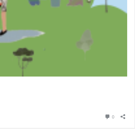
個迴響
0