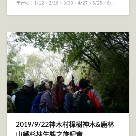
年行程：1/12、2/16、3/30、4/27、5/25、6/…
2019/9/22神木村樟樹神木&鹿林
山鐵杉林生態之旅紀實