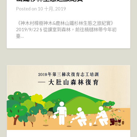
Posted on
10 十月, 2019
《神木村樟樹神木&鹿林山鐵杉林生態之旅紀實》
2019/9/22 § 從課室到森林，前往楠櫧林帶今年初
臺…